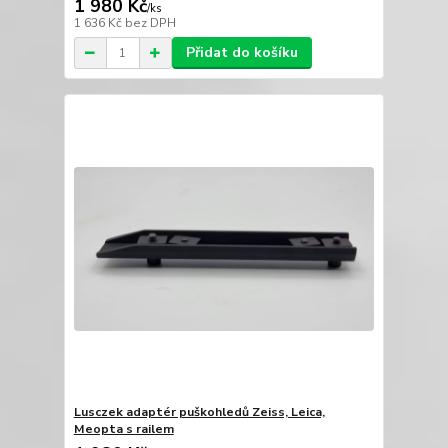
1 980 Kč
/
ks
1 636 Kč
bez DPH
Přidat do košíku
Lusczek adaptér puškohledů Zeiss, Leica,
Meopta s railem