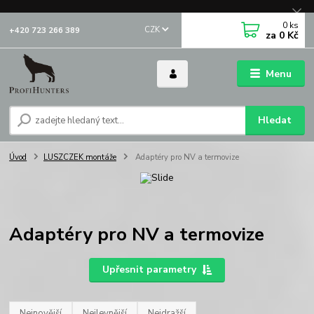
0
ks
CZK
+420 723 266 389
za
0 Kč
Menu
Hledat
Úvod
LUSZCZEK montáže
Adaptéry pro NV a termovize
Adaptéry pro NV a termovize
Upřesnit parametry
Nejnovější
Nejlevnější
Nejdražší