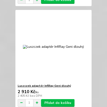
Luszczek adaptér InfiRay Geni dlouhý
2 910 Kč
/
ks
2 405 Kč
bez DPH
Přidat do košíku