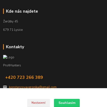
Kde nás najdete
Žerůtky 45
679 71 Lysice
Kontakty
ProfiHunters
+420 723 266 389
konstanzovaveronika@gmail.com
Souhlasím
Nastavení