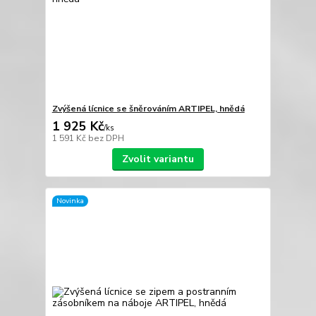
Zvýšená lícnice se šněrováním ARTIPEL, hnědá
1 925 Kč
/
ks
1 591 Kč
bez DPH
Zvolit variantu
Novinka