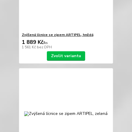
Zvýšená lícnice se zipem ARTIPEL, hnědá
1 889 Kč
/
ks
1 561 Kč
bez DPH
Zvolit variantu