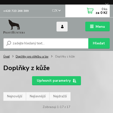
0
ks
CZK
+420 723 266 389
za
0 Kč
Menu
Hledat
Úvod
Doplňky pro střelbu a lov
Doplňky z kůže
Doplňky z kůže
Upřesnit parametry
Nejnovější
Nejlevnější
Nejdražší
Zobrazuji 1-17 z 17