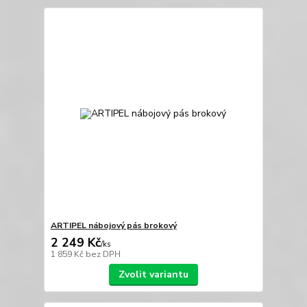
ARTIPEL nábojový pás brokový
2 249 Kč
/
ks
1 859 Kč
bez DPH
Zvolit variantu