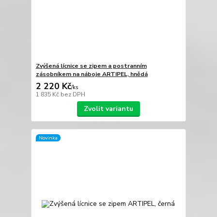
Zvýšená lícnice se zipem a postranním
zásobníkem na náboje ARTIPEL, hnědá
2 220 Kč
/
ks
1 835 Kč
bez DPH
Zvolit variantu
Novinka