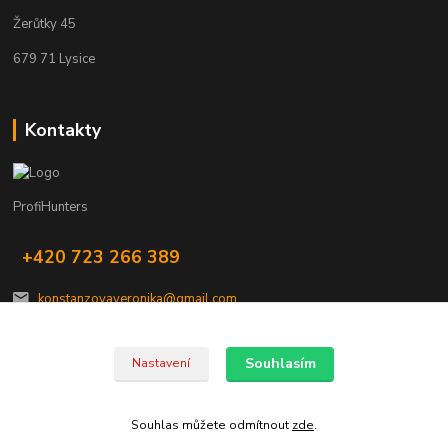
Žerůtky 45
679 71 Lysice
Kontakty
ProfiHunters
+420 723 266 389
konstanzovaveronika@gmail.com
Souhlasím
Nastavení
Souhlas můžete odmítnout
zde
.
Vytvořeno na
Eshop-rychle.cz