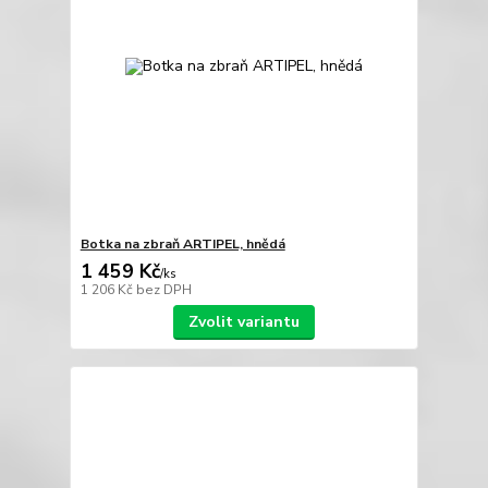
Botka na zbraň ARTIPEL, hnědá
1 459 Kč
/
ks
1 206 Kč
bez DPH
Zvolit variantu