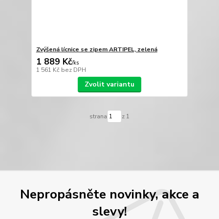
Zvýšená lícnice se zipem ARTIPEL, zelená
1 889 Kč
/
ks
1 561 Kč
bez DPH
Zvolit variantu
strana
z 1
Nepropásněte novinky, akce a
slevy!