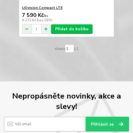
UOvision Compact LTE
7 590 Kč
/
ks
6 273 Kč
bez DPH
Přidat do košíku
strana
z 1
Nepropásněte novinky, akce a
slevy!
Přihlásit se