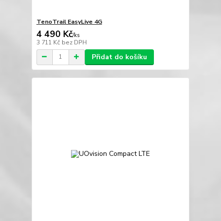
TenoTrail EasyLive 4G
4 490 Kč
/
ks
3 711 Kč
bez DPH
Přidat do košíku