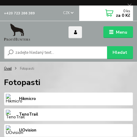
0
ks
CZK
+420 723 266 389
za
0 Kč
Menu
Hledat
Úvod
Fotopasti
Fotopasti
Hikmicro
TenoTrail
UOvision