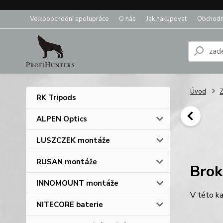
Velkoobchodní spolupráce
O nás
Jak nakupovat
Obchodn
Úvod
Z
RK Tripods
ALPEN Optics
LUSZCZEK montáže
RUSAN montáže
Brok
INNOMOUNT montáže
V této ka
NITECORE baterie