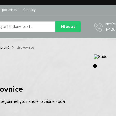
í podmínky
Kontakty
Nevíte
Hledat
+420
braně
Brokovnice
ovnice
tegorii nebylo nalezeno žádné zboží.