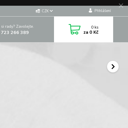
Přihlášení
CZK
 si rady? Zavolejte.
0
ks
za
0 Kč
 723 266 389