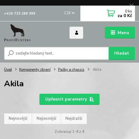
0
ks
CZK
+420 723 266 389
za
0 Kč
Menu
Hledat
Úvod
Komponenty zbraní
Pažby a chassis
Akila
Akila
Upřesnit parametry
Nejnovější
Nejlevnější
Nejdražší
Zobrazuji 1-4 z 4