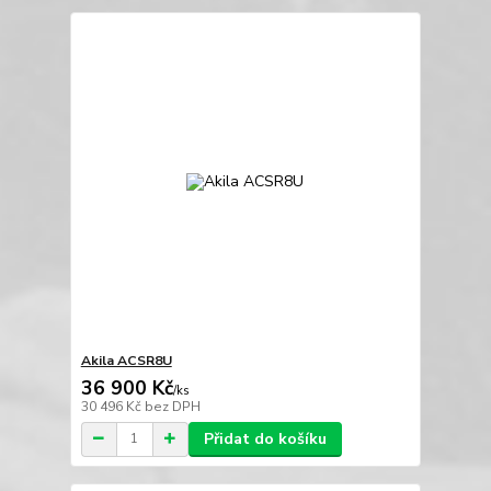
Akila ACSR8U
36 900 Kč
/
ks
30 496 Kč
bez DPH
Přidat do košíku