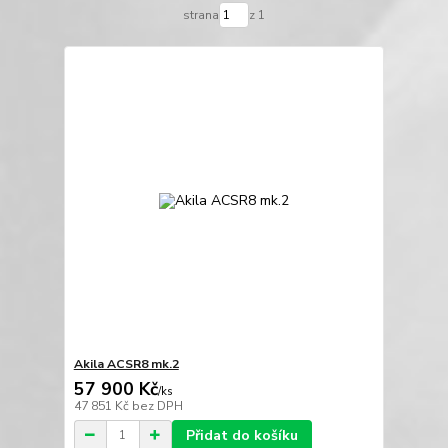
strana
z 1
Akila ACSR8 mk.2
57 900 Kč
/
ks
47 851 Kč
bez DPH
Přidat do košíku