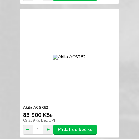
Akila ACSR82
83 900 Kč
/
ks
69 339 Kč
bez DPH
Přidat do košíku