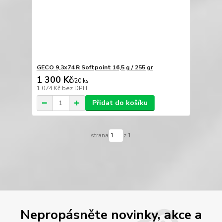
GECO 9,3x74 R Softpoint 16,5 g / 255 gr
1 300 Kč
/
20 ks
1 074 Kč
bez DPH
Přidat do košíku
strana
z 1
Nepropásněte novinky, akce a