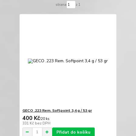
strana
z 1
GECO .223 Rem. Softpoint 3,4 g / 53 gr
400 Kč
/
20 ks
331 Kč
bez DPH
Přidat do košíku