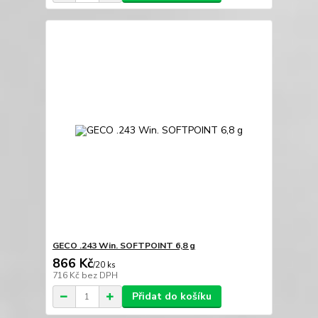
GECO .243 Win. SOFTPOINT 6,8 g
866 Kč
/
20 ks
716 Kč
bez DPH
Přidat do košíku