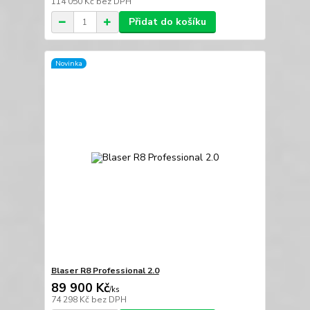
114 050 Kč
bez DPH
Přidat do košíku
Novinka
Blaser R8 Professional 2.0
89 900 Kč
/
ks
74 298 Kč
bez DPH