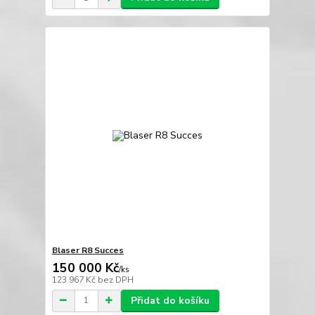
Blaser R8 Succes
150 000 Kč
/
ks
123 967 Kč
bez DPH
Přidat do košíku