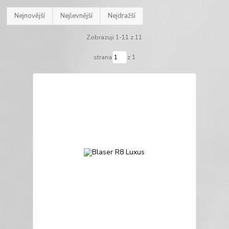
Nejnovější
Nejlevnější
Nejdražší
Zobrazuji 1-11 z 11
strana
z 1