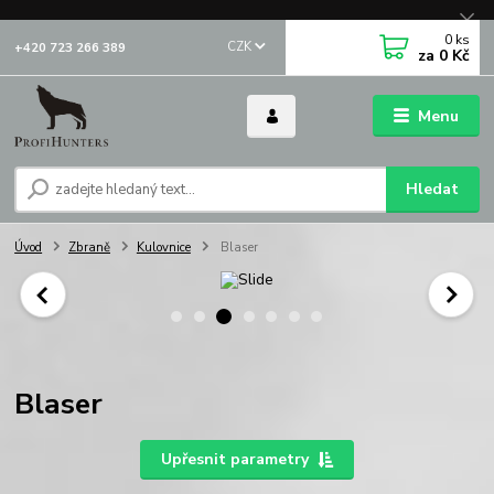
0
ks
CZK
+420 723 266 389
za
0 Kč
Menu
Hledat
Úvod
Zbraně
Kulovnice
Blaser
Blaser
Upřesnit parametry