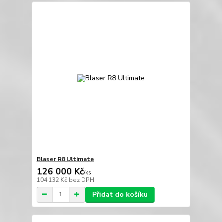
Blaser R8 Ultimate
126 000 Kč
/
ks
104 132 Kč
bez DPH
Přidat do košíku