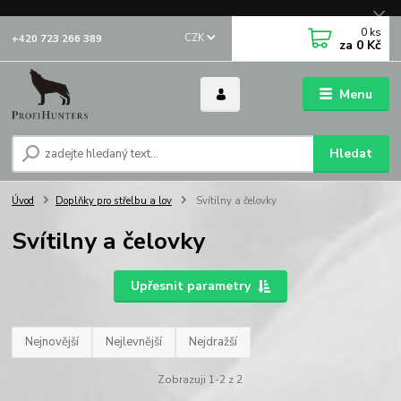
0
ks
CZK
+420 723 266 389
za
0 Kč
Menu
Hledat
Úvod
Doplňky pro střelbu a lov
Svítilny a čelovky
Svítilny a čelovky
Upřesnit parametry
Nejnovější
Nejlevnější
Nejdražší
Zobrazuji 1-2 z 2