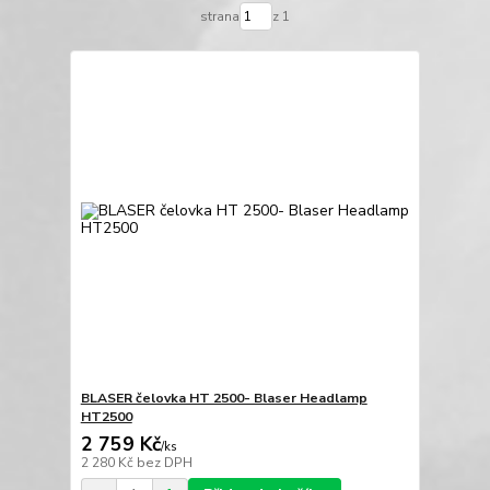
strana
z 1
BLASER čelovka HT 2500- Blaser Headlamp
HT2500
2 759 Kč
/
ks
2 280 Kč
bez DPH