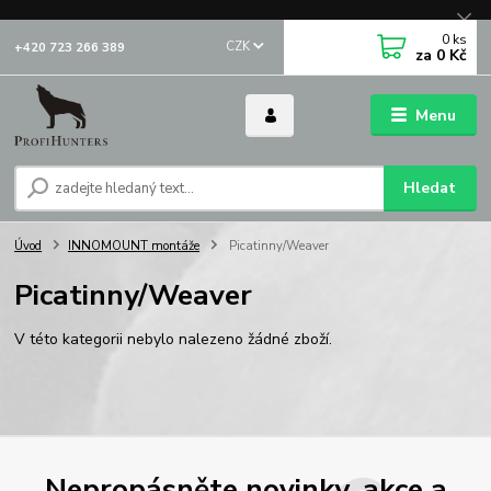
0
ks
CZK
+420 723 266 389
za
0 Kč
Menu
Hledat
Úvod
INNOMOUNT montáže
Picatinny/Weaver
Picatinny/Weaver
V této kategorii nebylo nalezeno žádné zboží.
Nepropásněte novinky, akce a