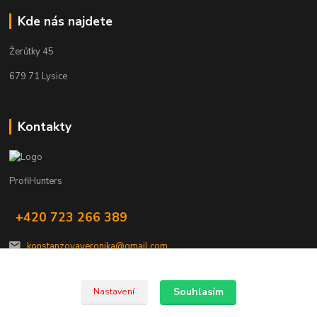
Kde nás najdete
Žerůtky 45
679 71 Lysice
Kontakty
ProfiHunters
+420 723 266 389
konstanzovaveronika@gmail.com
Souhlasím
Nastavení