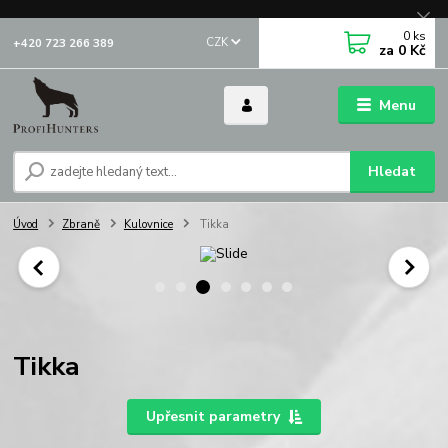
0
ks
CZK
+420 723 266 389
za
0 Kč
Menu
Hledat
Úvod
Zbraně
Kulovnice
Tikka
Tikka
Upřesnit parametry