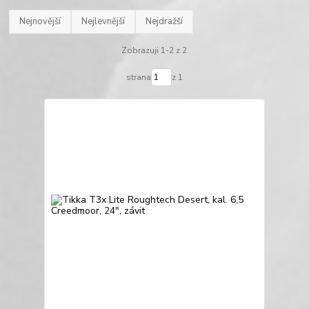
Nejnovější
Nejlevnější
Nejdražší
Zobrazuji 1-2 z 2
strana
z 1