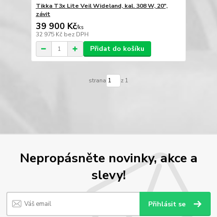
Tikka T3x Lite Veil Wideland, kal. 308 W, 20",
závit
39 900 Kč
/
ks
32 975 Kč
bez DPH
Přidat do košíku
strana
z 1
Nepropásněte novinky, akce a
slevy!
Přihlásit se