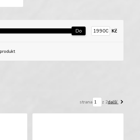
Do
Kč
produkt
strana
z 2
další