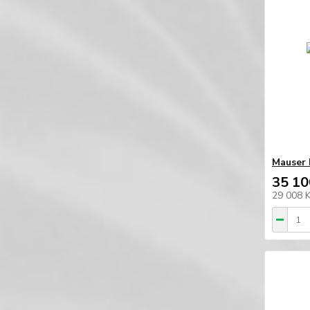
Mauser 
35 10
29 008 