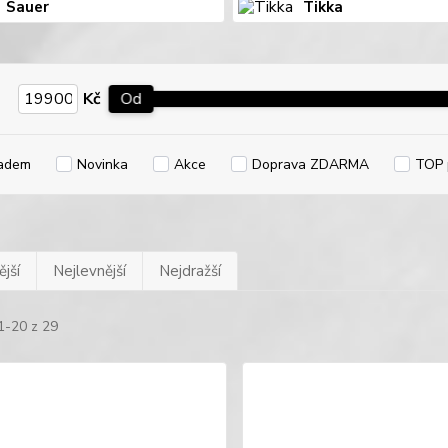
Sauer
Tikka
Kč
Od
adem
Novinka
Akce
Doprava ZDARMA
TOP 
jší
Nejlevnější
Nejdražší
1-20 z 29