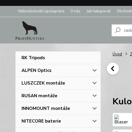
Velkoobchodní spolupráce
O nás
Jak nakupovat
Obchodn
Úvod
Z
RK Tripods
ALPEN Optics
LUSZCZEK montáže
RUSAN montáže
Kulo
INNOMOUNT montáže
NITECORE baterie