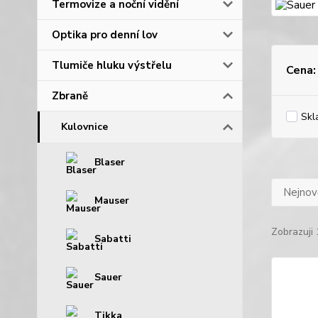
Termovize a noční vidění
Optika pro denní lov
Tlumiče hluku výstřelu
Cena:
Zbraně
Skl
Kulovnice
Blaser
Nejnově
Mauser
Zobrazuji 
Sabatti
Sauer
Tikka