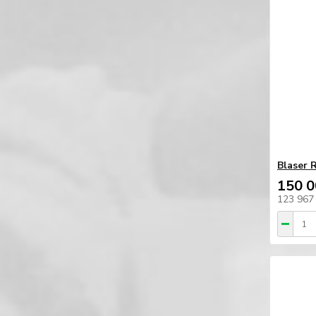
Blaser 
150 0
123 967