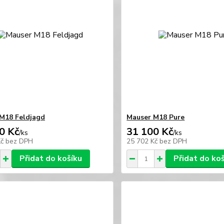
M18 Feldjagd
Mauser M18 Pure
0 Kč
31 100 Kč
/
ks
/
ks
Kč
bez DPH
25 702 Kč
bez DPH
Přidat do košíku
Přidat do ko