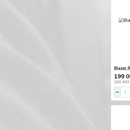
Blaser 
199 0
164 463