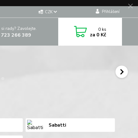
Přihlášení
CZK
 si rady? Zavolejte.
0
ks
za
0 Kč
 723 266 389
Sabatti