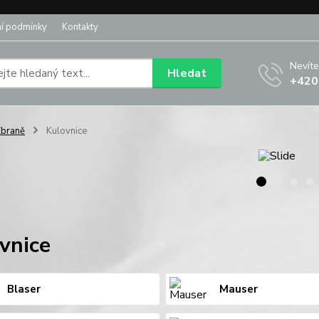
í podmínky
Kontakty
Nevíte
Hledat
+420
braně
Kulovnice
vnice
Blaser
Mauser