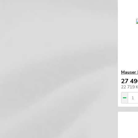
Mauser
27 49
22 719 