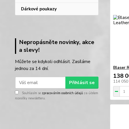
Dárkové poukazy
Nepropásněte novinky, akce
a slevy!
Můžete se kdykoli odhlásit. Zasíláme
Blaser 
jednou za 14 dní.
138 0
114 050
Přihlásit se
Souhlasím se
zpracováním osobních údajů
za účelem
rozesílky newsletteru.