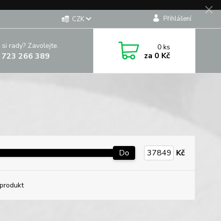
Přihlášení
CZK
 si rady? Zavolejte.
0
ks
za
0 Kč
 723 266 389
Do
Kč
produkt