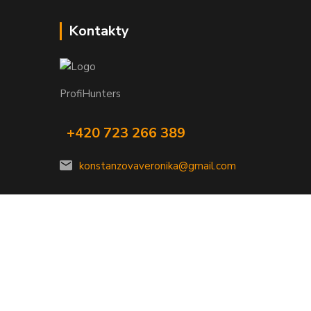
Kontakty
ProfiHunters
+420 723 266 389
konstanzovaveronika@gmail.com
Vytvořeno na
Eshop-rychle.cz