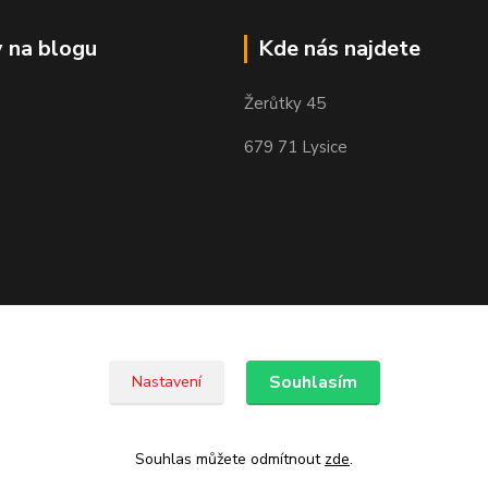
 na blogu
Kde nás najdete
Žerůtky 45
679 71 Lysice
Souhlasím
Nastavení
Souhlas můžete odmítnout
zde
.