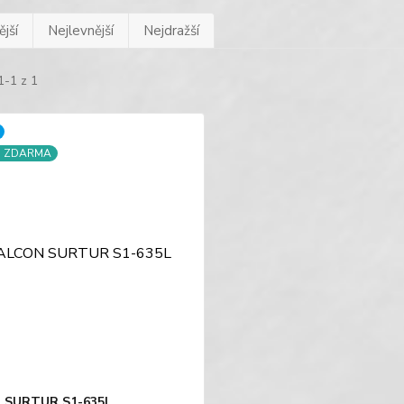
jší
Nejlevnější
Nejdražší
1-1 z 1
a ZDARMA
 SURTUR S1-635L