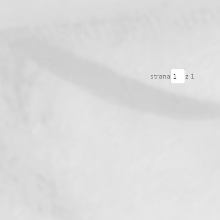
strana
z 1