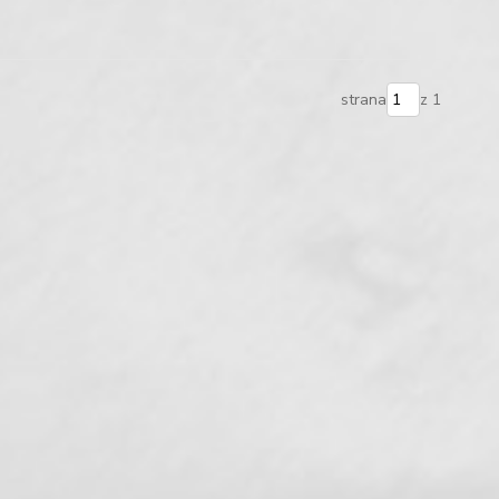
strana
z 1