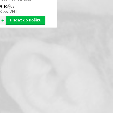
9 Kč
/
ks
Kč
bez DPH
Přidat do košíku