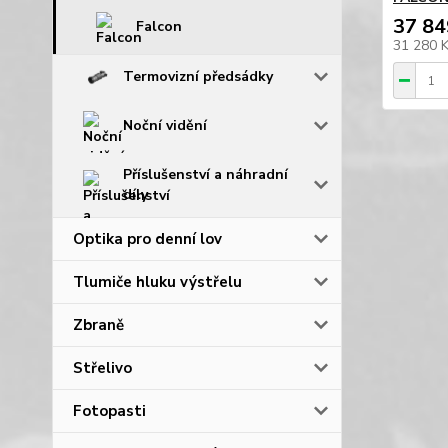
37 84
Falcon
31 280 
Termovizní předsádky
Noční vidění
Příslušenství a náhradní
díly
Optika pro denní lov
Tlumiče hluku výstřelu
Zbraně
Střelivo
Fotopasti