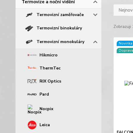
Termovize a noční vidění
Nejnově
Termovizní zaměřovače
Zobrazuji 
Termovizní binokuláry
Termovizní monokuláry
Novinka
Doprav
Hikmicro
ThermTec
RIX Optics
Pard
Nocpix
Leica
FALCON