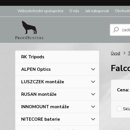
Velkoobchodní spolupráce
O nás
Jak nakupovat
Obchodn
Úvod
T
RK Tripods
Falc
ALPEN Optics
LUSZCZEK montáže
Cena:
RUSAN montáže
INNOMOUNT montáže
Skl
NITECORE baterie