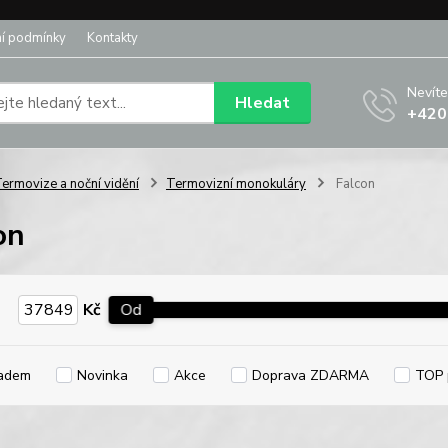
í podmínky
Kontakty
Nevíte
Hledat
+420
ermovize a noční vidění
Termovizní monokuláry
Falcon
on
Kč
Od
adem
Novinka
Akce
Doprava ZDARMA
TOP 