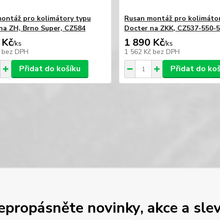
ontáž pro kolimátory typu
Rusan montáž pro kolimáto
na ZH, Brno Super, CZ584
Docter na ZKK, CZ537-550-
 Kč
1 890 Kč
/
ks
/
ks
č
bez DPH
1 562 Kč
bez DPH
Přidat do košíku
Přidat do ko
epropásněte novinky, akce a slev