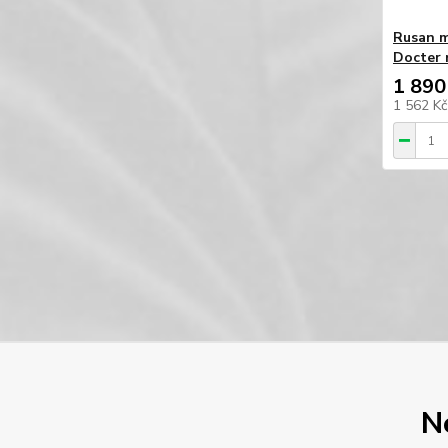
Rusan m
Docter 
1 890
1 562 K
N