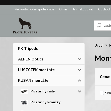
Velkoobchodní spolupráce
O nás
Jak nakupovat
Obchodn
Úvod
RK Tripods
Mont
ALPEN Optics
LUSZCZEK montáže
Cena:
RUSAN montáže
Picatinny raily
Skl
Picatinny kroužky