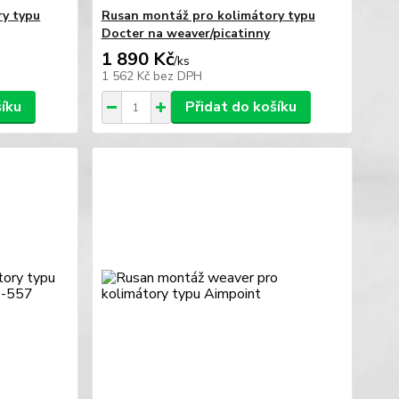
ry typu
Rusan montáž pro kolimátory typu
Docter na weaver/picatinny
1 890 Kč
/
ks
1 562 Kč
bez DPH
šíku
Přidat do košíku