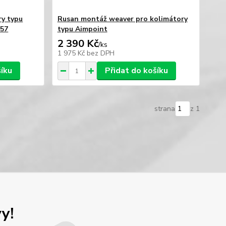
ry typu
Rusan montáž weaver pro kolimátory
557
typu Aimpoint
2 390 Kč
/
ks
1 975 Kč
bez DPH
šíku
Přidat do košíku
strana
z 1
y!