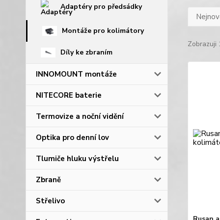
Adaptéry pro předsádky
Nejnově
Montáže pro kolimátory
Zobrazuji 
Díly ke zbraním
INNOMOUNT montáže
NITECORE baterie
Termovize a noční vidění
Optika pro denní lov
Tlumiče hluku výstřelu
Zbraně
Střelivo
Rusan a