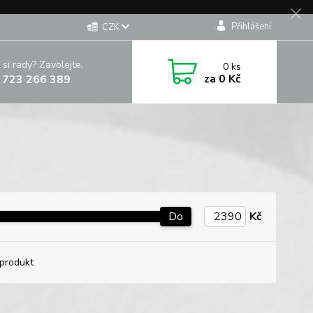
Přihlášení
CZK
 si rady? Zavolejte.
0
ks
za
0 Kč
 723 266 389
Do
Kč
produkt