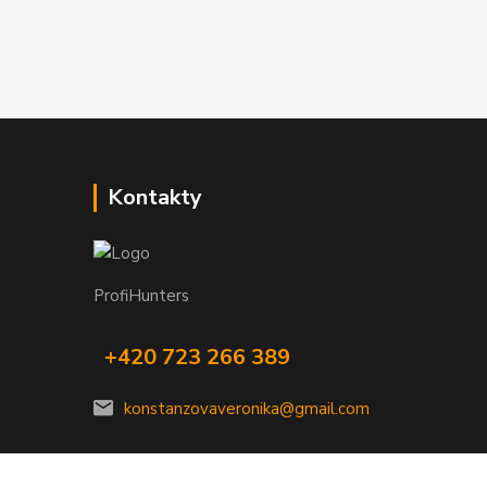
Kontakty
ProfiHunters
+420 723 266 389
konstanzovaveronika@gmail.com