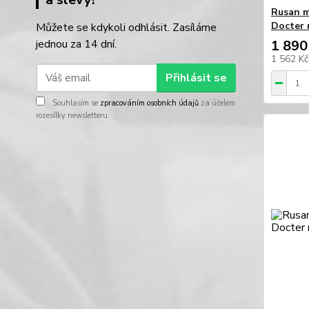
Rusan m
Docter n
Můžete se kdykoli odhlásit. Zasíláme
jednou za 14 dní.
1 890
1 562 K
Přihlásit se
Souhlasím se
zpracováním osobních údajů
za účelem
rozesílky newsletteru.