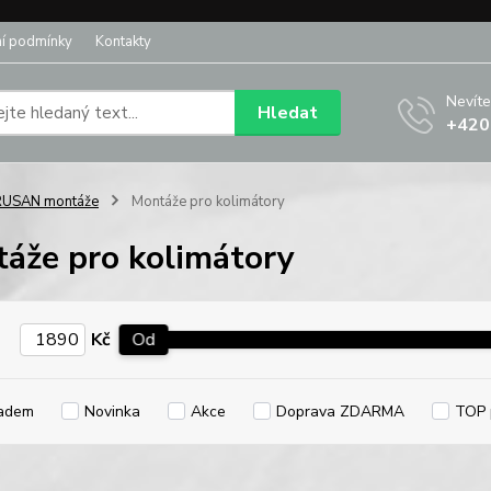
í podmínky
Kontakty
Nevíte
Hledat
+420
RUSAN montáže
Montáže pro kolimátory
áže pro kolimátory
Kč
Od
adem
Novinka
Akce
Doprava ZDARMA
TOP 