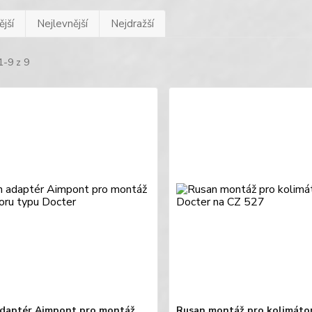
jší
Nejlevnější
Nejdražší
1-9 z 9
daptér Aimpont pro montáž
Rusan montáž pro kolimáto