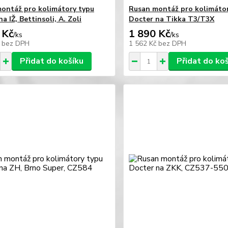
ontáž pro kolimátory typu
Rusan montáž pro kolimáto
a IŽ, Bettinsoli, A. Zoli
Docter na Tikka T3/T3X
 Kč
1 890 Kč
/
ks
/
ks
č
bez DPH
1 562 Kč
bez DPH
Přidat do košíku
Přidat do ko