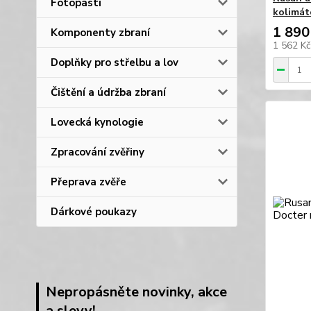
Fotopasti
kolimát
1 890
Komponenty zbraní
1 562 K
Doplňky pro střelbu a lov
Čištění a údržba zbraní
Lovecká kynologie
Zpracování zvěřiny
Přeprava zvěře
Dárkové poukazy
Nepropásněte novinky, akce
a slevy!