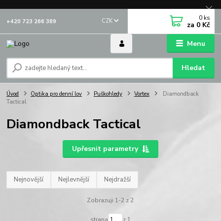
0
ks
CZK
+420 723 266 389
za
0 Kč
Menu
Hledat
Úvod
Optika pro denní lov
Puškohledy
Vortex
Diamondback
Tactical
Diamondback Tactical
Upřesnit parametry
Nejnovější
Nejlevnější
Nejdražší
Zobrazuji 1-2 z 2
strana
z 1