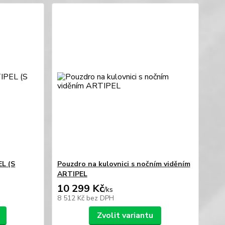
EL (S
Pouzdro na kulovnici s nočním viděním
ARTIPEL
10 299 Kč
/
ks
8 512 Kč
bez DPH
Zvolit variantu