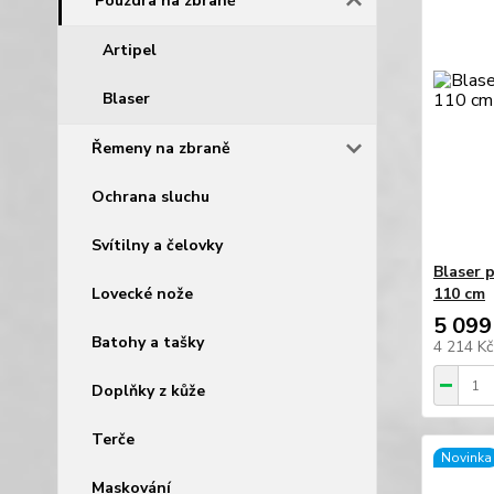
Pouzdra na zbraně
Artipel
Blaser
Řemeny na zbraně
Ochrana sluchu
Svítilny a čelovky
Blaser 
Lovecké nože
110 cm
5 099
Batohy a tašky
4 214 K
Doplňky z kůže
Terče
Novinka
Maskování