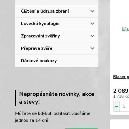
Čištění a údržba zbraní
Lovecká kynologie
Zpracování zvěřiny
Přeprava zvěře
Dárkové poukazy
Blaser 
2 089
Nepropásněte novinky, akce
1 726 K
a slevy!
Můžete se kdykoli odhlásit. Zasíláme
jednou za 14 dní.