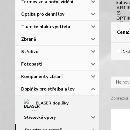
Termovize a noční vidění
Optika pro denní lov
Tlumiče hluku výstřelu
Cena:
Zbraně
Skl
Střelivo
Fotopasti
Komponenty zbraní
Nejnově
Doplňky pro střelbu a lov
Zobrazuji 
BLASER doplňky
Střelecké opory