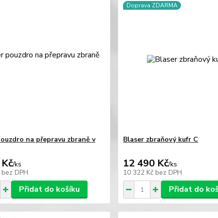
Doprava ZDARMA
pouzdro na přepravu zbraně v
Blaser zbraňový kufr C
 Kč
12 490 Kč
/
ks
/
ks
č
bez DPH
10 322 Kč
bez DPH
Přidat do košíku
Přidat do ko