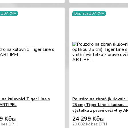
a ZDARMA
Doprava ZDARMA
 na kulovnici Tiger Line s
Pouzdro na zbraň (kulovnici
 ARTIPEL
25 cm) Tiger Line s kapsou -
výstelka z pravé ovčí vlny 
9 Kč
24 299 Kč
/
ks
/
ks
č
bez DPH
20 082 Kč
bez DPH