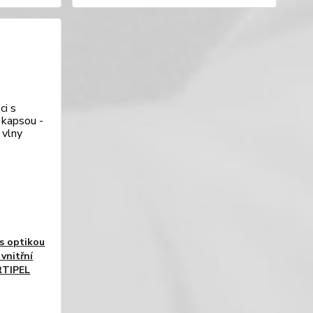
 s optikou
 vnitřní
ARTIPEL