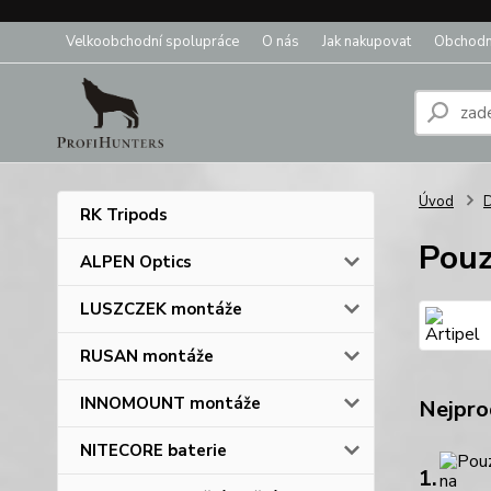
Velkoobchodní spolupráce
O nás
Jak nakupovat
Obchodn
Úvod
D
RK Tripods
Pouz
ALPEN Optics
LUSZCZEK montáže
RUSAN montáže
INNOMOUNT montáže
Nejpro
NITECORE baterie
1.