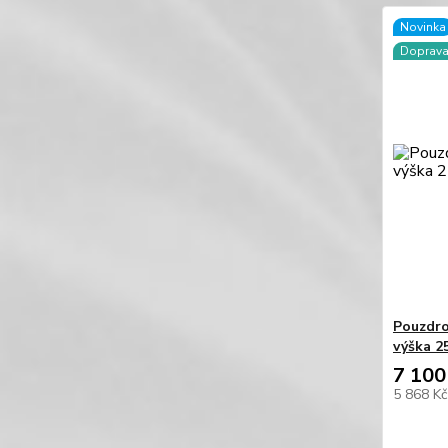
Novinka
Doprav
Pouzdro
výška 2
7 100
5 868 K