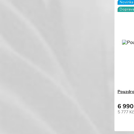
Novinka
Doprav
Pouzdro
6 990
5 777 K