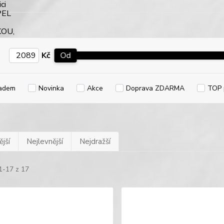
Kč
Od
adem
Novinka
Akce
Doprava ZDARMA
TOP 
jší
Nejlevnější
Nejdražší
1-17 z 17