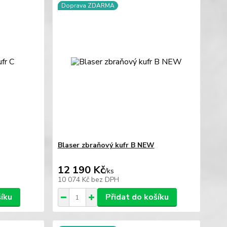
Doprava ZDARMA
Blaser zbraňový kufr B NEW
12 190 Kč
/
ks
10 074 Kč
bez DPH
šíku
Přidat do košíku