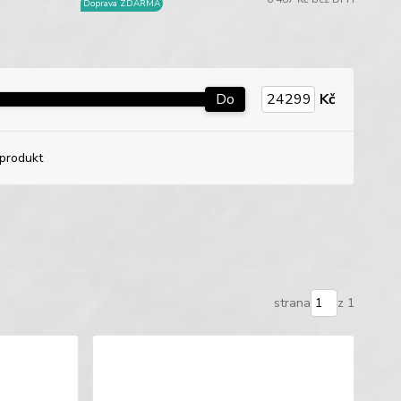
Doprava ZDARMA
Do
Kč
produkt
strana
z 1