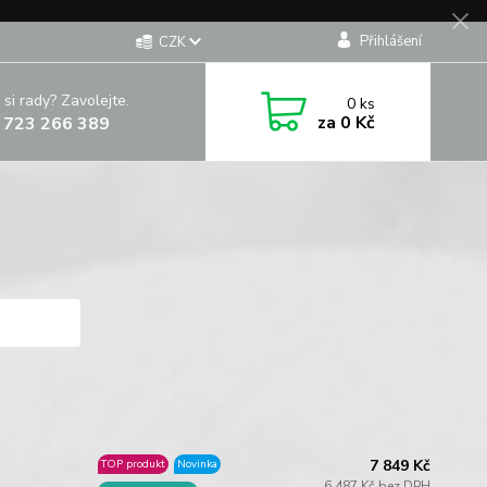
Přihlášení
CZK
 si rady? Zavolejte.
0
ks
za
0 Kč
 723 266 389
7 849 Kč
TOP produkt
Novinka
6 487 Kč bez DPH