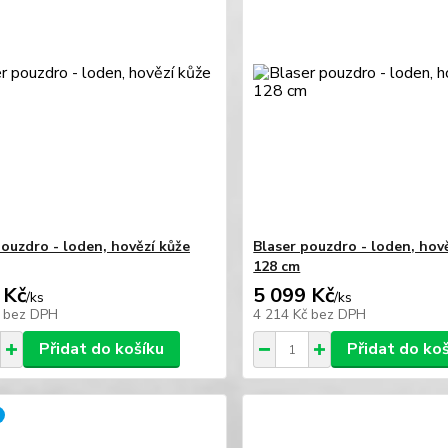
pouzdro - loden, hovězí kůže
Blaser pouzdro - loden, hov
128 cm
 Kč
5 099 Kč
/
ks
/
ks
č
bez DPH
4 214 Kč
bez DPH
Přidat do košíku
Přidat do ko