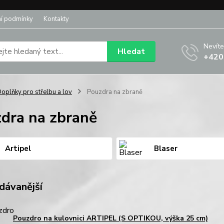
í podmínky
Kontakty
Nevíte
Hledat
+420
oplňky pro střelbu a lov
Pouzdra na zbraně
dra na zbraně
Artipel
Blaser
dávanější
Pouzdro na kulovnici ARTIPEL (S OPTIKOU, výška 25 cm)