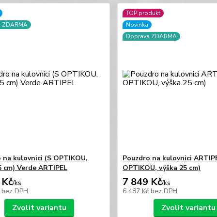
TOP produkt
a ZDARMA
Novinka
Doprava ZDARMA
 na kulovnici (S OPTIKOU,
Pouzdro na kulovnici ARTIP
5 cm) Verde ARTIPEL
OPTIKOU, výška 25 cm)
 Kč
7 849 Kč
/
ks
/
ks
č
bez DPH
6 487 Kč
bez DPH
Zvolit variantu
Zvolit variantu