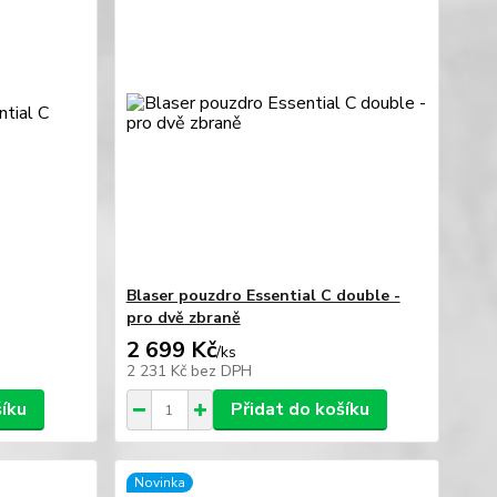
Blaser pouzdro Essential C double -
pro dvě zbraně
2 699 Kč
/
ks
2 231 Kč
bez DPH
šíku
Přidat do košíku
Novinka