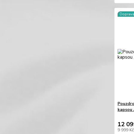
Doprav
Pouzdro
kapsou
12 09
9 999 K