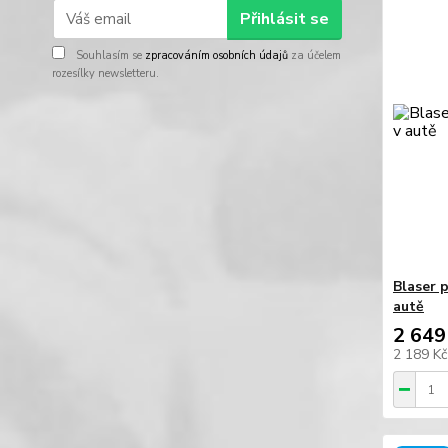
Přihlásit se
Souhlasím se
zpracováním osobních údajů
za účelem
rozesílky newsletteru.
Blaser 
autě
2 649
2 189 K