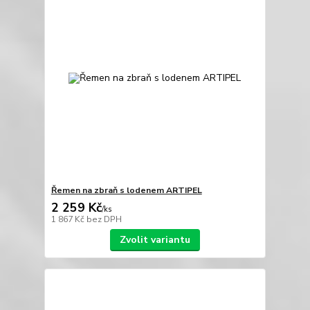
Řemen na zbraň s lodenem ARTIPEL
2 259 Kč
/
ks
1 867 Kč
bez DPH
Zvolit variantu