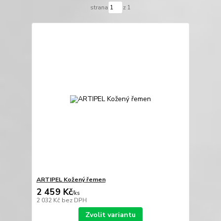
strana
z 1
ARTIPEL Kožený řemen
2 459 Kč
/
ks
2 032 Kč
bez DPH
Zvolit variantu