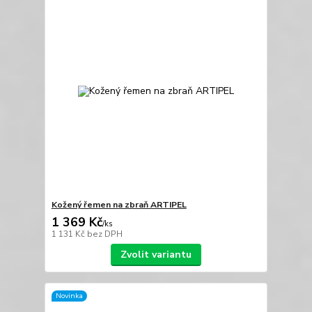
Kožený řemen na zbraň ARTIPEL
1 369 Kč
/
ks
1 131 Kč
bez DPH
Zvolit variantu
Novinka