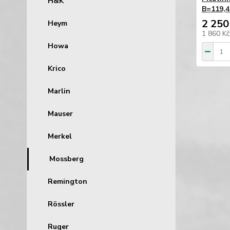
H&K
B=119,4
2 250
Heym
1 860 K
Howa
Krico
Marlin
Mauser
Merkel
Mossberg
Remington
Rössler
Ruger