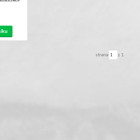
šíku
strana
z 1