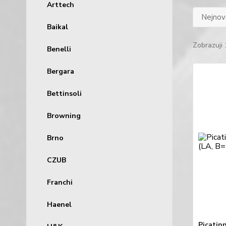
Arttech
Nejnově
Baikal
Zobrazuji 
Benelli
Bergara
Bettinsoli
Browning
Brno
CZUB
Franchi
Haenel
Picatinn