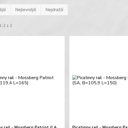
jší
Nejlevnější
Nejdražší
1-2 z 2
y rail - Mossberg Patriot (LA,
Picatinny rail - Mossberg Pa