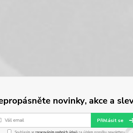
epropásněte novinky, akce a slev
Přihlásit se
Souhlasím se
zpracováním osobních údajů
za účelem rozesílky newsletteru.