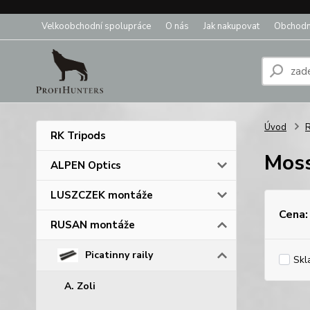
Velkoobchodní spolupráce
O nás
Jak nakupovat
Obchodn
Úvod
RK Tripods
Mos
ALPEN Optics
LUSZCZEK montáže
Cena:
RUSAN montáže
Picatinny raily
Skl
A. Zoli