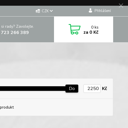
Přihlášení
CZK
 si rady? Zavolejte.
0
ks
za
0 Kč
 723 266 389
Do
Kč
produkt