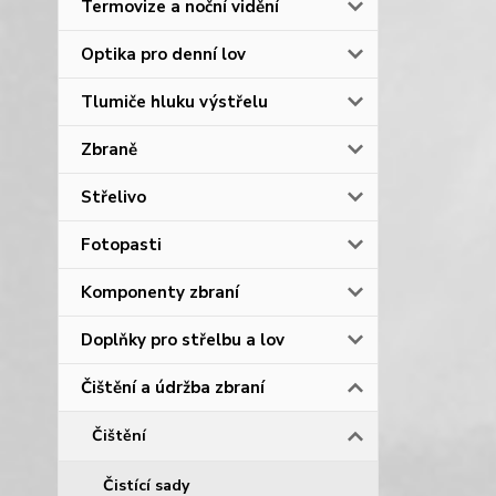
Termovize a noční vidění
Optika pro denní lov
Tlumiče hluku výstřelu
Zbraně
Střelivo
Fotopasti
Komponenty zbraní
Doplňky pro střelbu a lov
Čištění a údržba zbraní
Čištění
Čistící sady