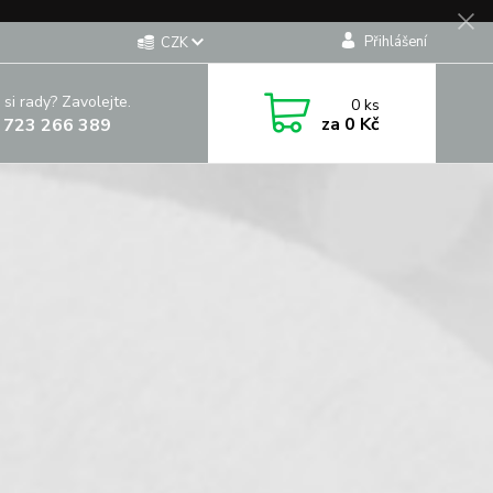
Přihlášení
CZK
 si rady? Zavolejte.
0
ks
za
0 Kč
 723 266 389