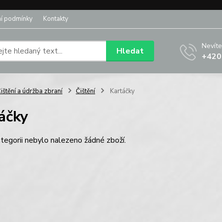
í podmínky
Kontakty
Nevíte
Hledat
+420
ištění a údržba zbraní
Čištění
Kartáčky
áčky
tegorii nebylo nalezeno žádné zboží.