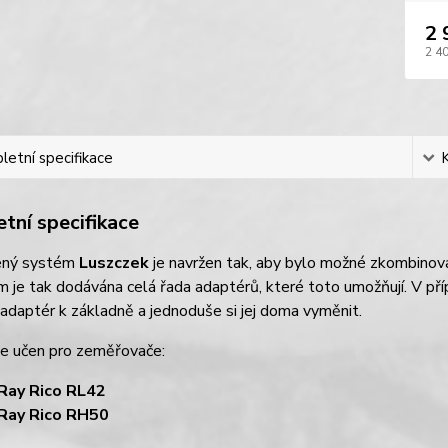
2 
2 4
etní specifikace
tní specifikace
ený systém
Luszczek
je navržen tak, aby bylo možné zkombinovat
 je tak dodávána celá řada adaptérů, které toto umožňují. V přípa
daptér k základně a jednoduše si jej doma vyměnit.
je učen pro zeměřovače:
iRay Rico RL42
iRay Rico RH50