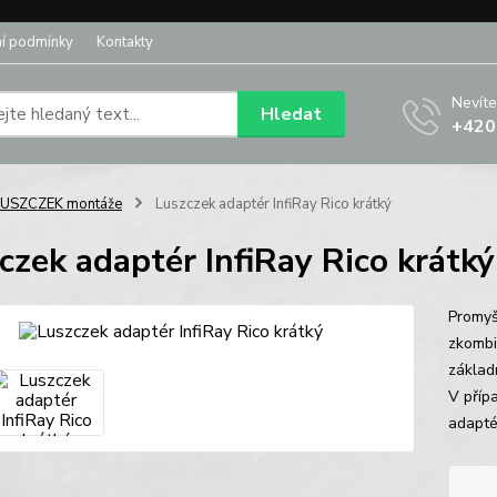
í podmínky
Kontakty
Nevíte
Hledat
+420
LUSZCZEK montáže
Luszczek adaptér InfiRay Rico krátký
czek adaptér InfiRay Rico krátký
Promyš
zkombin
základ
V přípa
adapté