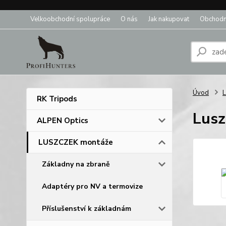
Velkoobchodní spolupráce
O nás
Jak nakupovat
Obchodn
Úvod
RK Tripods
Lusz
ALPEN Optics
LUSZCZEK montáže
Základny na zbraně
Adaptéry pro NV a termovize
Příslušenství k základnám