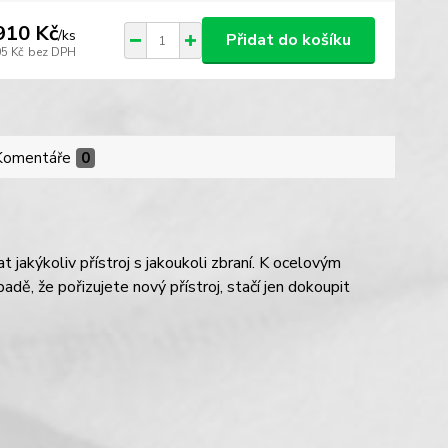
910 Kč
/
ks
Přidat do košíku
05 Kč
bez DPH
Komentáře
0
 jakýkoliv přístroj s jakoukoli zbraní. K ocelovým
dě, že pořizujete nový přístroj, stačí jen dokoupit