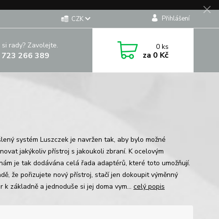
Přihlášení
CZK
 si rady? Zavolejte.
0
ks
za
0 Kč
 723 266 389
lený systém Luszczek je navržen tak, aby bylo možné
ovat jakýkoliv přístroj s jakoukoli zbraní. K ocelovým
nám je tak dodávána celá řada adaptérů, které toto umožňují.
dě, že pořizujete nový přístroj, stačí jen dokoupit výměnný
r k základně a jednoduše si jej doma vym...
celý popis