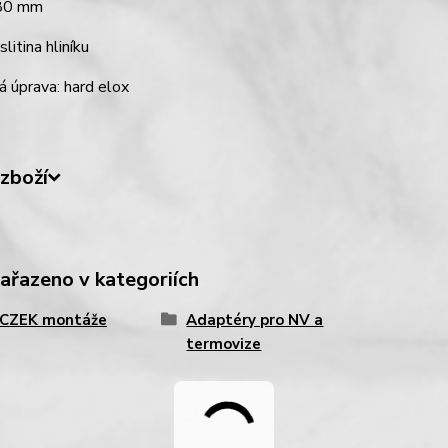
180 mm
slitina hliníku
 úprava: hard elox
zboží
zařazeno v kategoriích
CZEK montáže
Adaptéry pro NV a
termovize