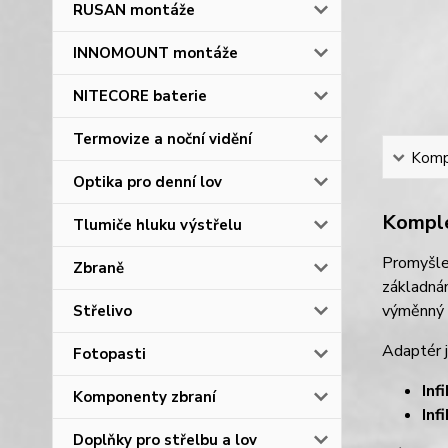
RUSAN montáže
INNOMOUNT montáže
NITECORE baterie
Termovize a noční vidění
Kompl
Optika pro denní lov
Komple
Tlumiče hluku výstřelu
Promyšl
Zbraně
základnám
výměnný a
Střelivo
Adaptér 
Fotopasti
Inf
Komponenty zbraní
Inf
Doplňky pro střelbu a lov