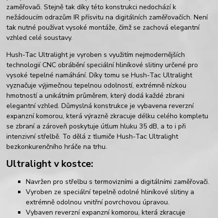
zaměřovači. Stejně tak díky této konstrukci nedochází k
nežádoucím odrazům IR přísvitu na digitálních zaměřovačích. Není
tak nutné používat vysoké montáže, čímž se zachová elegantní
vzhled celé soustavy.
Hush-Tac Ultralight je vyroben s využitím nejmodernějších
technologií CNC obrábění speciální hliníkové slitiny určené pro
vysoké tepelné namáhání. Díky tomu se Hush-Tac Ultralight
vyznačuje výjimečnou tepelnou odolností, extrémně nízkou
hmotností a unikátním průměrem, který dodá každé zbrani
elegantní vzhled. Důmyslná konstrukce je vybavena reverzní
expanzní komorou, která výrazně zkracuje délku celého kompletu
se zbraní a zároveň poskytuje útlum hluku 35 dB, a to i při
intenzivní střelbě. To dělá z tlumiče Hush-Tac Ultralight
bezkonkurenčního hráče na trhu.
Ultralight v kostce:
Navržen pro střelbu s termovizními a digitálními zaměřovači.
Vyroben ze speciální tepelně odolné hliníkové slitiny a
extrémně odolnou vnitřní povrchovou úpravou.
Vybaven reverzní expanzní komorou, která zkracuje