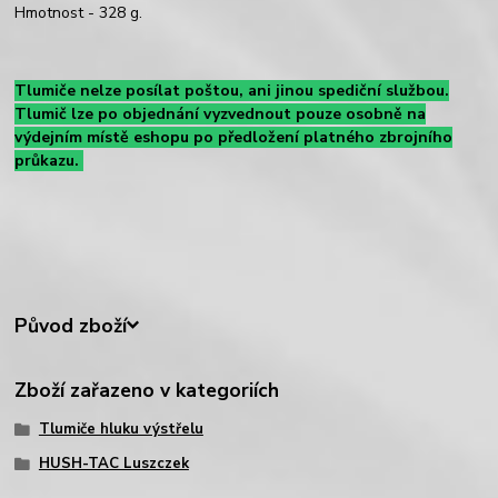
Hmotnost - 328 g.
Tlumiče nelze posílat poštou, ani jinou spediční službou.
Tlumič lze po objednání vyzvednout pouze osobně na
výdejním místě eshopu po předložení platného zbrojního
průkazu.
Původ zboží
Zboží zařazeno v kategoriích
Tlumiče hluku výstřelu
HUSH-TAC Luszczek