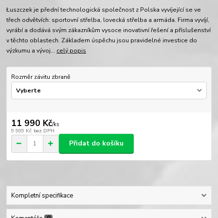
Łuszczek je přední technologická společnost z Polska vyvíjející se ve
třech odvětvích: sportovní střelba, lovecká střelba a armáda. Firma vyvíjí,
vyrábí a dodává svým zákazníkům vysoce inovativní řešení a příslušenství
v těchto oblastech. Základem úspěchu jsou pravidelné investice do
výzkumu a vývoj...
celý popis
Rozměr závitu zbraně
11 990 Kč
/
ks
9 909 Kč
bez DPH
Přidat do košíku
Kompletní specifikace