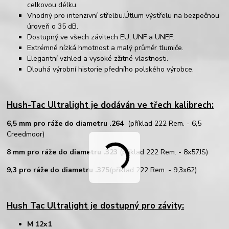
celkovou délku.
Vhodný pro intenzivní střelbu.Útlum výstřelu na bezpečnou
úroveň o 35 dB.
Dostupný ve všech závitech EU, UNF a UNEF.
Extrémně nízká hmotnost a malý průměr tlumiče.
Elegantní vzhled a vysoké zžitné vlastnosti.
Dlouhá výrobní historie předního polského výrobce.
Hush-Tac Ultralight je dodáván ve třech kalibrech:
6,5 mm pro ráže do diametru .264
(příklad 222 Rem. - 6,5
Creedmoor)
8 mm pro ráže do diametru .323
(příklad 222 Rem. - 8x57JS)
9,3 pro ráže do diametru .375
(příklad 222 Rem. - 9,3x62)
Hush Tac Ultralight je dostupný pro závity:
M 12x1