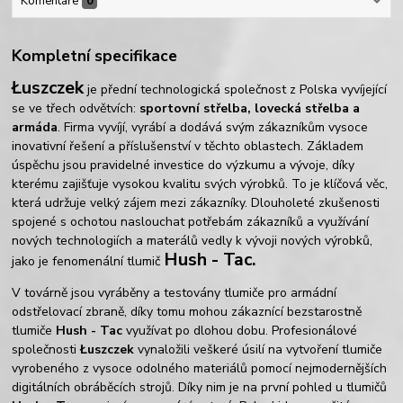
Komentáře
0
Kompletní specifikace
Łuszczek
je přední technologická společnost z Polska vyvíjející
se ve třech odvětvích:
sportovní střelba, lovecká střelba a
armáda
. Firma vyvíjí, vyrábí a dodává svým zákazníkům vysoce
inovativní řešení a příslušenství v těchto oblastech. Základem
úspěchu jsou pravidelné investice do výzkumu a vývoje, díky
kterému zajišťuje vysokou kvalitu svých výrobků. To je klíčová věc,
která udržuje velký zájem mezi zákazníky. Dlouholeté zkušenosti
spojené s ochotou naslouchat potřebám zákazníků a využívání
nových technologiích a materálů vedly k vývoji nových výrobků,
Hush - Tac.
jako je fenomenální tlumič
V továrně jsou vyráběny a testovány tlumiče pro armádní
odstřelovací zbraně, díky tomu mohou zákaznící bezstarostně
tlumiče
Hush - Tac
využívat po dlohou dobu. Profesionálové
společnosti
Łuszczek
vynaložili veškeré úsilí na vytvoření tlumiče
vyrobeného z vysoce odolného materiálů pomocí nejmodernějších
digitálních obráběcích strojů. Díky nim je na první pohled u tlumičů