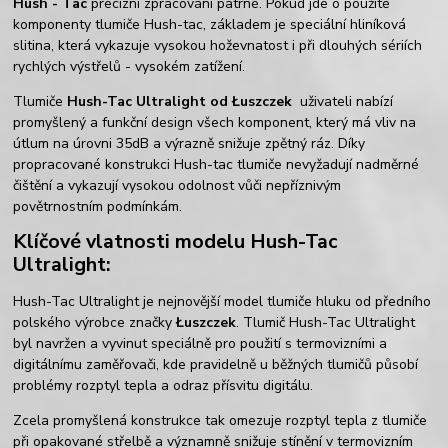
Hush - Tac
precizní zpracování patrné. Pokud jde o použité
komponenty tlumiče Hush-tac, základem je speciální hliníková
slitina, která vykazuje vysokou hoževnatost i při dlouhých sériích
rychlých výstřelů - vysokém zatížení.
Tlumiče
Hush-Tac Ultralight od Łuszczek
uživateli nabízí
promyšlený a funkční design všech komponent, který má vliv na
útlum na úrovni 35dB a výrazně snižuje zpětný ráz. Díky
propracované konstrukci Hush-tac tlumiče
nevyžadují nadměrné
čištění a vykazují vy
sokou odolnost vůči nepříznivým
povětrnostním podmínkám.
Klíčové vlatnosti modelu Hush-Tac
Ultralight:
Hush-Tac Ultralight je nejnovější model tlumiče hluku od předního
polského výrobce značky
Łuszczek
. Tlumič Hush-Tac Ultralight
byl navržen a vyvinut speciálně pro použití s termovizními a
digitálnímu zaměřovači, kde pravidelně u běžných tlumičů působí
problémy rozptyl tepla a odraz přísvitu digitálu.
Zcela promyšlená konstrukce tak omezuje rozptyl tepla z tlumiče
při opakované střelbě a významně snižuje stínění v termovizním