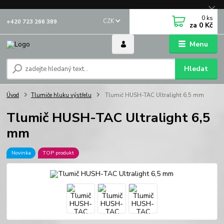
0
ks
CZK
+420 723 266 389
za
0 Kč
Menu
Hledat
Úvod
Tlumiče hluku výstřelu
Tlumič HUSH-TAC Ultralight 6,5 mm
Tlumič HUSH-TAC Ultralight 6,5
mm
Novinka
TOP produkt