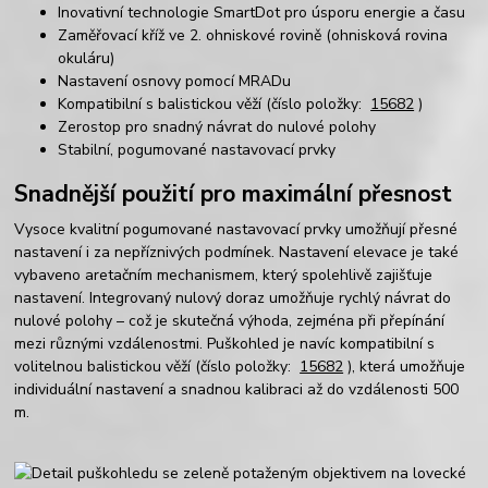
Inovativní technologie SmartDot pro úsporu energie a času
Zaměřovací kříž ve 2. ohniskové rovině (ohnisková rovina
okuláru)
Nastavení osnovy pomocí MRADu
Kompatibilní s balistickou věží (číslo položky:
15682
)
Zerostop pro snadný návrat do nulové polohy
Stabilní, pogumované nastavovací prvky
Snadnější použití pro maximální přesnost
Vysoce kvalitní pogumované nastavovací prvky umožňují přesné
nastavení i za nepříznivých podmínek. Nastavení elevace je také
vybaveno aretačním mechanismem, který spolehlivě zajišťuje
nastavení. Integrovaný nulový doraz umožňuje rychlý návrat do
nulové polohy – což je skutečná výhoda, zejména při přepínání
mezi různými vzdálenostmi. Puškohled je navíc kompatibilní s
volitelnou balistickou věží (číslo položky:
15682
), která umožňuje
individuální nastavení a snadnou kalibraci až do vzdálenosti 500
m.