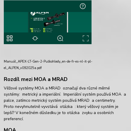
Manuál_APEX-LT-Gen-2-Puškohledy_en-de-fr-es-nl-it-pl-
el_ALPEN_v092025a.pdf
Rozdíl mezi MOA a MRAD
Věžové systémy MOA a MRAD
označují dva různé měrné
systémy:
metrický a imperiální.
Imperiální systém používá MOA
a
palce, zatímco metrický systém používá MRAD a centimetry.
Proto
nevyhnutelně vyvstává
otázka : který věžový systém
je
lepší? V konečném důsledku je to otázka
zvyku a osobních
preferencí.
MOA