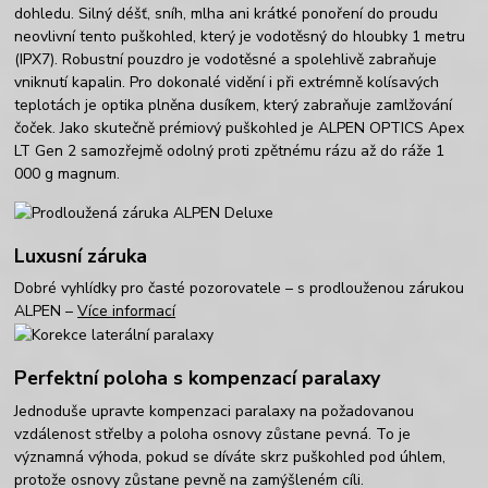
dohledu. Silný déšť, sníh, mlha ani krátké ponoření do proudu
neovlivní tento puškohled, který je vodotěsný do hloubky 1 metru
(IPX7). Robustní pouzdro je vodotěsné a spolehlivě zabraňuje
vniknutí kapalin. Pro dokonalé vidění i při extrémně kolísavých
teplotách je optika plněna dusíkem, který zabraňuje zamlžování
čoček. Jako skutečně prémiový puškohled je ALPEN OPTICS Apex
LT Gen 2 samozřejmě odolný proti zpětnému rázu až do ráže 1
000 g magnum.
Luxusní záruka
Dobré vyhlídky pro časté pozorovatele – s prodlouženou zárukou
ALPEN –
Více informací
Perfektní poloha s kompenzací paralaxy
Jednoduše upravte kompenzaci paralaxy na požadovanou
vzdálenost střelby a poloha osnovy zůstane pevná. To je
významná výhoda, pokud se díváte skrz puškohled pod úhlem,
protože osnovy zůstane pevně na zamýšleném cíli.