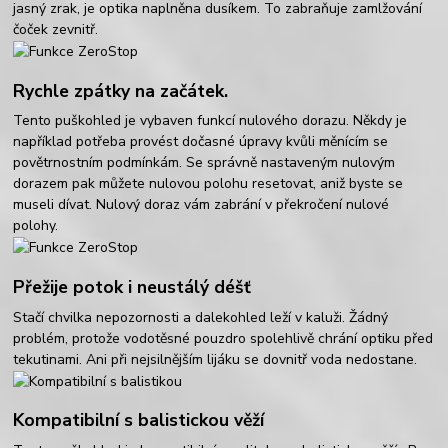
jasný zrak, je optika naplněna dusíkem. To zabraňuje zamlžování
čoček zevnitř.
Rychle zpátky na začátek.
Tento puškohled je vybaven funkcí nulového dorazu. Někdy je
například potřeba provést dočasné úpravy kvůli měnícím se
povětrnostním podmínkám. Se správně nastaveným nulovým
dorazem pak můžete nulovou polohu resetovat, aniž byste se
museli dívat. Nulový doraz vám zabrání v překročení nulové
polohy.
Přežije potok i neustálý déšť
Stačí chvilka nepozornosti a dalekohled leží v kaluži. Žádný
problém, protože vodotěsné pouzdro spolehlivě chrání optiku před
tekutinami. Ani při nejsilnějším lijáku se dovnitř voda nedostane.
Kompatibilní s balistickou věží