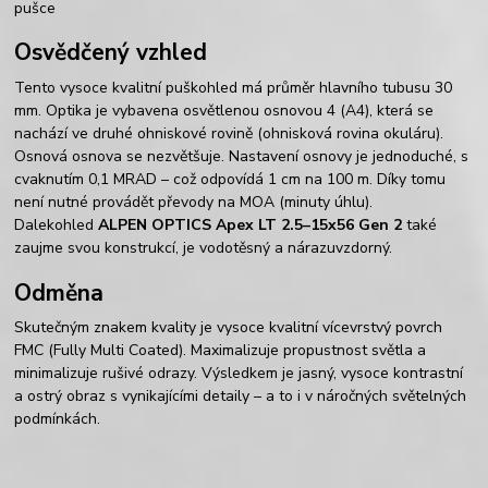
Osvědčený vzhled
Tento vysoce kvalitní puškohled má průměr hlavního tubusu 30
mm. Optika je vybavena osvětlenou osnovou 4 (A4), která se
nachází ve druhé ohniskové rovině (ohnisková rovina okuláru).
Osnová osnova se nezvětšuje. Nastavení osnovy je jednoduché, s
cvaknutím 0,1 MRAD – což odpovídá 1 cm na 100 m. Díky tomu
není nutné provádět převody na MOA (minuty úhlu).
Dalekohled
ALPEN OPTICS Apex LT 2.5–15x56 Gen 2
také
zaujme svou konstrukcí, je vodotěsný a nárazuvzdorný.
Odměna
Skutečným znakem kvality je vysoce kvalitní vícevrstvý povrch
FMC (Fully Multi Coated). Maximalizuje propustnost světla a
minimalizuje rušivé odrazy. Výsledkem je jasný, vysoce kontrastní
a ostrý obraz s vynikajícími detaily – a to i v náročných světelných
podmínkách.