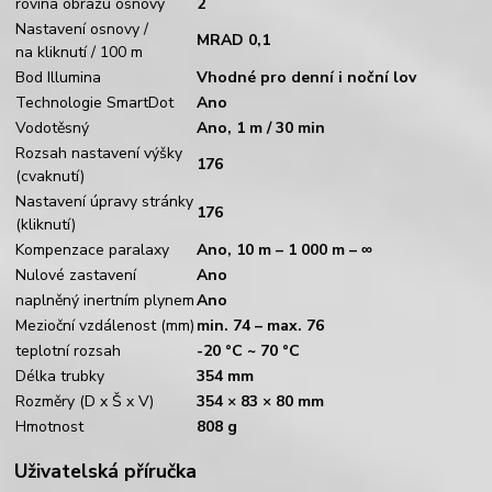
rovina obrazu osnovy
2
Nastavení osnovy /
MRAD 0,1
na kliknutí / 100 m
Bod Illumina
Vhodné pro denní i noční lov
Technologie SmartDot
Ano
Vodotěsný
Ano, 1 m / 30 min
Rozsah nastavení výšky
176
(cvaknutí)
Nastavení úpravy stránky
176
(kliknutí)
Kompenzace paralaxy
Ano, 10 m – 1 000 m – ∞
Nulové zastavení
Ano
naplněný inertním plynem
Ano
Mezioční vzdálenost (mm)
min. 74 – max. 76
teplotní rozsah
-20 °C ~ 70 °C
Délka trubky
354 mm
Rozměry (D x Š x V)
354 × 83 × 80 mm
Hmotnost
808 g
Uživatelská příručka