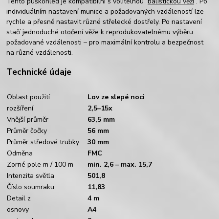
Tento puškohled je kompatibilní s volitelnou
balistickou věží
. Po
individuálním nastavení munice a požadovaných vzdáleností lze
rychle a přesně nastavit různé střelecké dostřely. Po nastavení
stačí jednoduché otočení věže k reprodukovatelnému výběru
požadované vzdálenosti – pro maximální kontrolu a bezpečnost
na různé vzdálenosti.
Technické údaje
Oblast použití
Lov ze slepé noci
rozšíření
2,5–15x
Vnější průměr
63,5 mm
Průměr čočky
56 mm
Průměr středové trubky
30 mm
Odměna
FMC
Zorné pole m / 100 m
min. 2,6 – max. 15,7
Intenzita světla
501,8
Číslo soumraku
11,83
Detail z
4 m
osnovy
A4