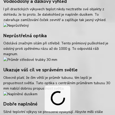
Voděodolný a dálkový výhled
I při drastických výkyvech teplot nikdy neztratíte své objekty z
dohledu. Je to proto, že dalekohled je naplněn dusíkem. To
zabraňuje zamlžování čoček zevnitř a zajišťuje tak jasný výhled.
Neprůstřelná optika
Odolává značným silám při střelbě: Tento prémiový puškohled je
odolný proti zpětnému rázu až do 1000 g. To odpovídá ráži
magnum.
Ukazuje váš cíl ve správném světle
Obecně platí, že čím větší je průměr tubusu, tím lepší je
propustnost světla. Tato optika s centrálním průměrem tubusu 30
mm nabízí dobrou propustnost světla.
Dobře naplněné
Silné teplotní výkyvy se přirozeně vyskytují. Abyste měli stále