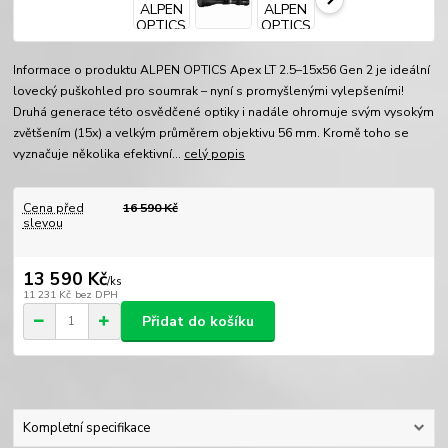
Informace o produktu ALPEN OPTICS Apex LT 2.5–15x56 Gen 2 je ideální
lovecký puškohled pro soumrak – nyní s promyšlenými vylepšeními!
Druhá generace této osvědčené optiky i nadále ohromuje svým vysokým
zvětšením (15x) a velkým průměrem objektivu 56 mm. Kromě toho se
vyznačuje několika efektivní...
celý popis
Cena před
16 590 Kč
slevou
13 590 Kč
/
ks
11 231 Kč
bez DPH
Přidat do košíku
Kompletní specifikace