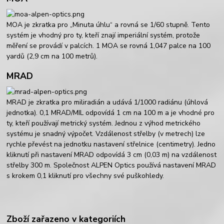
MOA je zkratka pro „Minuta úhlu“ a rovná se 1/60 stupně. Tento
systém je vhodný pro ty, kteří znají imperiální systém, protože
měření se provádí v palcích. 1 MOA se rovná 1,047 palce na 100
yardů (2,9 cm na 100 metrů).
MRAD
MRAD je zkratka pro miliradián a udává 1/1000 radiánu (úhlová
jednotka). 0,1 MRAD/MIL odpovídá 1 cm na 100 m a je vhodné pro
ty, kteří používají metrický systém. Jednou z výhod metrického
systému je snadný výpočet. Vzdálenost střelby (v metrech) lze
rychle převést na jednotku nastavení střelnice (centimetry). Jedno
kliknutí při nastavení MRAD odpovídá 3 cm (0,03 m) na vzdálenost
střelby 300 m. Společnost ALPEN Optics používá nastavení MRAD
s krokem 0,1 kliknutí pro všechny své puškohledy.
Zboží zařazeno v kategoriích