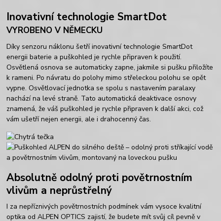
Inovativní technologie SmartDot
VYROBENO V NĚMECKU
Díky senzoru náklonu šetří inovativní technologie SmartDot
energii baterie a puškohled je rychle připraven k použití.
Osvětlená osnova se automaticky zapne, jakmile si pušku přiložíte
k rameni. Po návratu do polohy mimo střeleckou polohu se opět
vypne. Osvětlovací jednotka se spolu s nastavením paralaxy
nachází na levé straně. Tato automatická deaktivace osnovy
znamená, že váš puškohled je rychle připraven k další akci, což
vám ušetří nejen energii, ale i drahocenný čas.
Absolutně odolný proti povětrnostním
vlivům a neprůstřelný
I za nepříznivých povětrnostních podmínek vám vysoce kvalitní
optika od ALPEN OPTICS zajistí, že budete mít svůj cíl pevně v