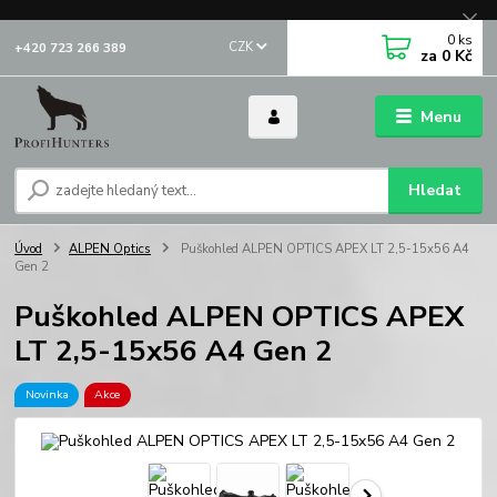
0
ks
CZK
+420 723 266 389
za
0 Kč
Menu
Hledat
Úvod
ALPEN Optics
Puškohled ALPEN OPTICS APEX LT 2,5-15x56 A4
Gen 2
Puškohled ALPEN OPTICS APEX
LT 2,5-15x56 A4 Gen 2
Novinka
Akce