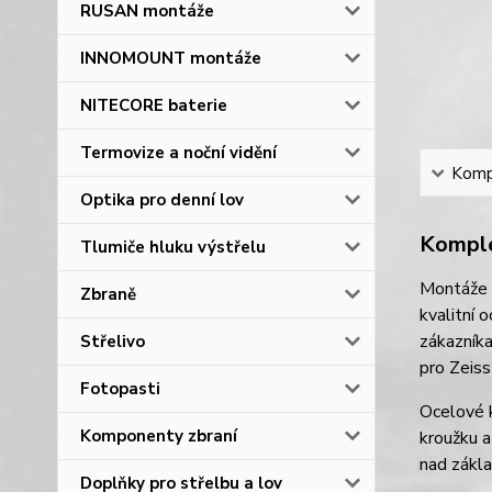
RUSAN montáže
INNOMOUNT montáže
NITECORE baterie
Termovize a noční vidění
Kompl
Optika pro denní lov
Komple
Tlumiče hluku výstřelu
Montáže
Zbraně
kvalitní 
zákazníka
Střelivo
pro Zeiss 
Fotopasti
Ocelové 
Komponenty zbraní
kroužku a
nad zákla
Doplňky pro střelbu a lov