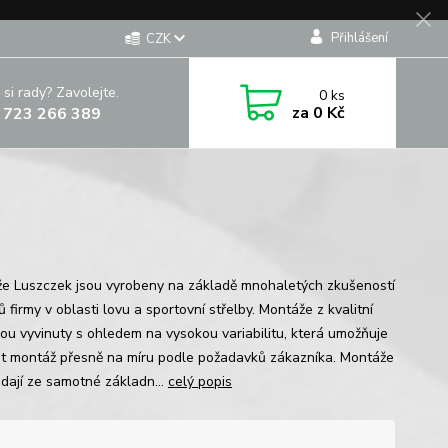
Přihlášení
CZK
 si rady? Zavolejte.
0
ks
za
0 Kč
 723 266 389
e Luszczek jsou vyrobeny na základě mnohaletých zkušeností
ů firmy v oblasti lovu a sportovní střelby. Montáže z kvalitní
jsou vyvinuty s ohledem na vysokou variabilitu, která umožňuje
it montáž přesně na míru podle požadavků zákazníka. Montáže
ádají ze samotné základn...
celý popis