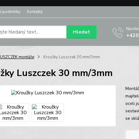
í podmínky
Kontakty
Nevíte
Hledat
+420
LUSZCZEK montáže
Kroužky Luszczek 30 mm/3mm
žky Luszczek 30 mm/3mm
Montáž
majitel
oceli 
sestav
se skl