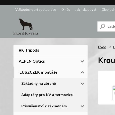
Velkoobchodní spolupráce
O nás
Jak nakupovat
Obchodn
Úvod
RK Tripods
Krou
ALPEN Optics
LUSZCZEK montáže
Základny na zbraně
Adaptéry pro NV a termovize
Příslušenství k základnám