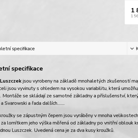
1 
1 5
etní specifikace
tní specifikace
Luszczek
jsou vyrobeny na základě mnohaletých zkušeností majit
oceli jsou vyvinuty s ohledem na vysokou variabilitu, která umo
. Montáže se skládají ze samotné základny a příslušenství, kter
a Svarowski a řada dalších........
kroužky se zápustným čepem jsou vyráběny v mnoha velikostech 
 za lomítkem jeho výška měřená od základny po vnitřní oblouk k
dnou Luszczek. Uvedená cena je za dva kusy kroužků.