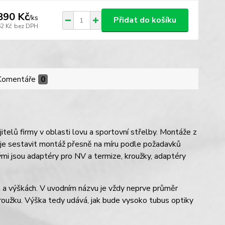
890 Kč
/
ks
Přidat do košíku
62 Kč
bez DPH
Komentáře
0
elů firmy v oblasti lovu a sportovní střelby. Montáže z
žňuje sestavit montáž přesně na míru podle požadavků
ými jsou adaptéry pro NV a termize, kroužky, adaptéry
a výškách. V uvodním názvu je vždy neprve průměr
roužku. Výška tedy udává, jak bude vysoko tubus optiky