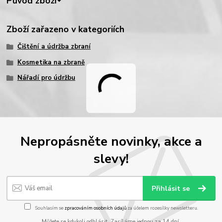
Původ zboží
Zboží zařazeno v kategoriích
Čištění a údržba zbraní
Kosmetika na zbraně
Nářadí pro údržbu
Nepropásněte novinky, akce a
slevy!
Přihlásit se
Souhlasím se
zpracováním osobních údajů
za účelem rozesílky newsletteru.
Můžete se kdykoli odhlásit. Zasíláme jednou za 14 dní.