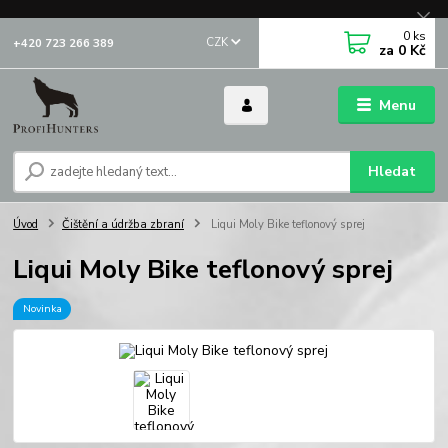
0
ks
CZK
+420 723 266 389
za
0 Kč
Menu
Hledat
Úvod
Čištění a údržba zbraní
Liqui Moly Bike teflonový sprej
Liqui Moly Bike teflonový sprej
Novinka