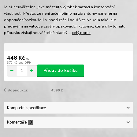
Je až neuvěřitelné, jaké má tento výrobek mazací a konzervační
vlastnosti. Přesto, že není určen přímo na zbraně, my jsme jej na
doporučení vyzkoušeli a ihned začali používat. Na kola také, ale
především na válcové závěry opakovacích kulovnic, které díky tomutu
přípravku získají neuvěřitelně hladký ...
celý popis
448 Kč
/
ks
370 Kč
bez DPH
Přidat do košíku
Číslo produktu:
4390 D
Kompletní specifikace
Komentáře
0