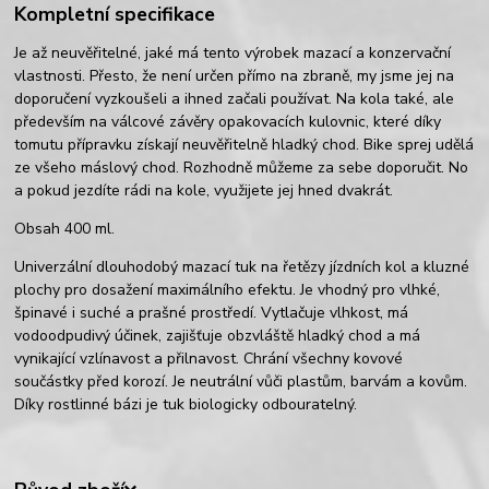
Kompletní specifikace
Je až neuvěřitelné, jaké má tento výrobek mazací a konzervační
vlastnosti. Přesto, že není určen přímo na zbraně, my jsme jej na
doporučení vyzkoušeli a ihned začali používat. Na kola také, ale
především na válcové závěry opakovacích kulovnic, které díky
tomutu přípravku získají neuvěřitelně hladký chod. Bike sprej udělá
ze všeho máslový chod. Rozhodně můžeme za sebe doporučit. No
a pokud jezdíte rádi na kole, využijete jej hned dvakrát.
Obsah 400 ml.
Univerzální dlouhodobý mazací tuk na řetězy jízdních kol a kluzné
plochy pro dosažení maximálního efektu. Je vhodný pro vlhké,
špinavé i suché a prašné prostředí. Vytlačuje vlhkost, má
vodoodpudivý účinek, zajišťuje obzvláště hladký chod a má
vynikající vzlínavost a přilnavost. Chrání všechny kovové
součástky před korozí. Je neutrální vůči plastům, barvám a kovům.
Díky rostlinné bázi je tuk biologicky odbouratelný.