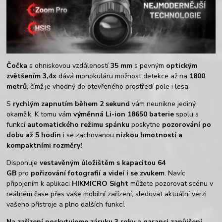
Čočka
s ohniskovou vzdáleností
35 mm
s pevným
optickým
zvětšením 3,4x
dává monokuláru možnost detekce až na
1800
metrů
, čímž je vhodný do otevřeného prostředí pole i lesa.
S
rychlým zapnutím během 2 sekund
vám neunikne jediný
okamžik. K tomu vám
výměnná Li-ion 18650 baterie
spolu s
funkcí
automatického režimu spánku
poskytne
pozorování po
dobu až 5 hodin
i se zachovanou
nízkou hmotností a
kompaktními rozměry!
Disponuje
vestavěným
úložištěm s kapacitou 64
GB
pro
pořizování fotografií a videí i se zvukem
. Navíc
připojením k aplikaci
HIKMICRO Sight
můžete pozorovat scénu v
reálném čase přes vaše mobilní zařízení, sledovat aktuální verzi
vašeho přístroje a plno dalších funkcí.
Na zařízení poskytujeme záruku 3 roky a garanci zapůjčení