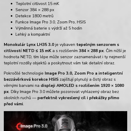
Teplotní citlivost 15 mK
Senzor 384 × 288 px
Detekce 1800 metrů
Funkce Image Pro 3.0, Zoom Pro, HSIS
Výměnná baterie s výdrží až 5 hodin
Lehký a kompaktní
Monokulár Lynx LH35 3.0
je vybaven
tepelným senzorem s
citlivostí NETD
≤ 15 mK
a s rozlišením
384 × 288 px
. Čím nižší je
hodnota NETD, tím lépe může senzor zaznamenávat i ty nejmenší
teplotní rozdíly objektů a poskytnout vám tak detailní obraz.
Pokročilé technologie
Image Pro 3.0, Zoom Pro a inteligentní
bezzávěrková korekce HSIS
zajišťují plynulý a čistý obraz s
věrnými barvami na
displeji AMOLED s rozlišením 1920 × 1080
px
. Díky Image Pro 3.0 můžete pozorovat vyhlazený obraz bez
okolních ruchů —
perfektně vykreslený cíl i překážky přímo
před vámi
.