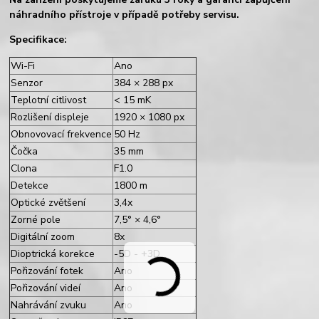
náhradního přístroje v případě potřeby servisu.
Specifikace:
Wi-Fi
Ano
Senzor
384 × 288 px
Teplotní citlivost
< 15 mK
Rozlišení displeje
1920 × 1080 px
Obnovovací frekvence
50 Hz
Čočka
35 mm
Clona
F1.0
Detekce
1800 m
Optické zvětšení
3,4x
Zorné pole
7,5° × 4,6°
Digitální zoom
8x
Dioptrická korekce
-5D - +3D
Pořizování fotek
Ano
Pořizování videí
Ano
Nahrávání zvuku
Ano