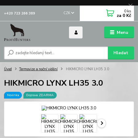
0
ks
CZK
+420 723 266 389
za
0 Kč
Menu
Hledat
Úvod
Termovize a noční vidění
HIKMICRO LYNX LH35 3.0
HIKMICRO LYNX LH35 3.0
Novinka
Doprava ZDARMA