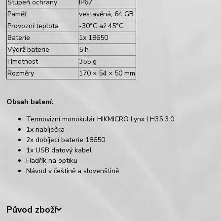
Stupeň ochrany
IP67
Paměť
vestavěná, 64 GB
Provozní teplota
-30°C až 45°C
Baterie
1x 18650
Výdrž baterie
5 h
Hmotnost
355 g
Rozměry
170 × 54 × 50 mm
Obsah balení:
Termovizní monokulár HIKMICRO Lynx LH35 3.0
1x nabíječka
2x dobíjecí baterie 18650
1x USB datový kabel
Hadřík na optiku
Návod v češtině a slovenštině
Původ zboží