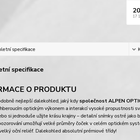
20
17 
etní specifikace
tní specifikace
RMACE O PRODUKTU
dobně nejlepší dalekohled, jaký kdy
společnost ALPEN OPTI
hberoucím optickým výkonem a interakcí vysoké propustnosti sv
ebo si jednoduše užijte krásu krajiny – detailní snímky ostré jako 
pozorování umožňují velké průměry čoček v celém optickém syst
elký oční reliéf. Dalekohled absolutní prémiové třídy!