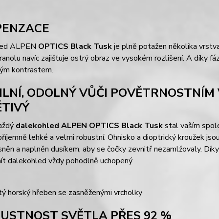
PENZACE
led ALPEN
OPTICS Black Tusk
je plně potažen několika vrstva
anolu navíc zajišťuje ostrý obraz ve vysokém rozlišení. A díky 
kým kontrastem.
ILNÍ, ODOLNÝ VŮČI POVĚTRNOSTNÍM 
ĚTIVÝ
aždý
dalekohled ALPEN OPTICS Black Tusk
stal vaším spole
říjemně lehké a velmi robustní. Ohnisko a dioptrický kroužek j
ěsněn a naplněn dusíkem, aby se čočky zevnitř nezamlžovaly. D
ít dalekohled vždy pohodlně uchopený.
USTNOST SVĚTLA PŘES 92 %