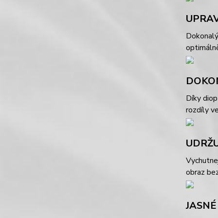
UPRAV
Dokonalý 
optimálně
DOKON
Díky diop
rozdíly v
UDRŽU
Vychutnej
obraz bez
JASNÉ