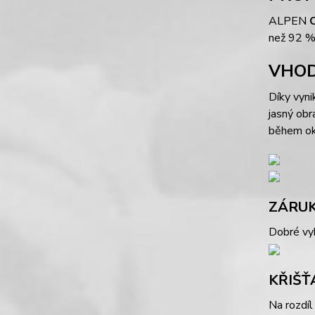
ALPEN
než 92 %
VHOD
Díky vynik
jasný obr
během ok
ZÁRUK
Dobré vy
KŘIŠŤ
Na rozdíl