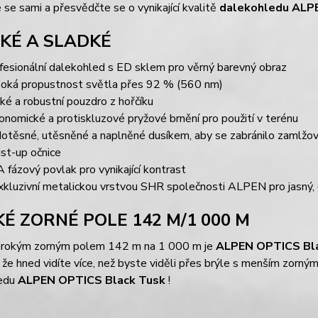
 se sami a přesvědčte se o vynikající kvalitě
dalekohledu ALP
KÉ A SLADKÉ
fesionální dalekohled s ED sklem pro věrný barevný obraz
oká propustnost světla přes 92 % (560 nm)
ké a robustní pouzdro z hořčíku
onomické a protiskluzové pryžové brnění pro použití v terénu
otěsné, utěsněné a naplněné dusíkem, aby se zabránilo zamlžov
st-up očnice
 fázový povlak pro vynikající kontrast
xkluzivní metalickou vrstvou SHR společnosti ALPEN pro jasný, 
KÉ ZORNÉ POLE 142 M/1 000 M
širokým zorným polem 142 m na 1 000 m je
ALPEN OPTICS Bl
že hned vidíte více, než byste viděli přes brýle s menším zorným
ledu
ALPEN OPTICS Black Tusk
!