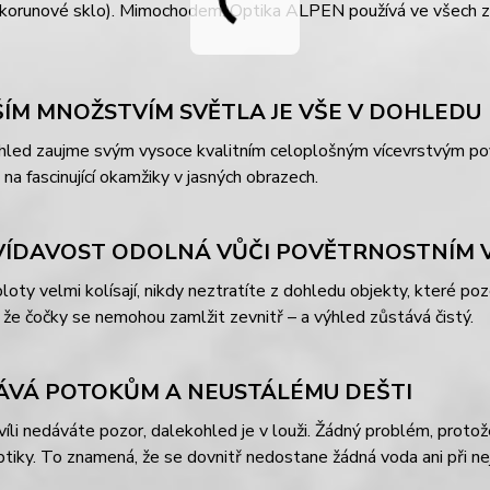
korunové sklo). Mimochodem: Optika ALPEN používá ve všech zař
ŠÍM MNOŽSTVÍM SVĚTLA JE VŠE V DOHLEDU
hled zaujme svým vysoce kvalitním celoplošným vícevrstvým pov
na fascinující okamžiky v jasných obrazech.
ÍDAVOST ODOLNÁ VŮČI POVĚTRNOSTNÍM 
ploty velmi kolísají, nikdy neztratíte z dohledu objekty, které p
že čočky se nemohou zamlžit zevnitř – a výhled zůstává čistý.
VÁ POTOKŮM A NEUSTÁLÉMU DEŠTI
íli nedáváte pozor, dalekohled je v louži. Žádný problém, prot
ptiky. To znamená, že se dovnitř nedostane žádná voda ani při n