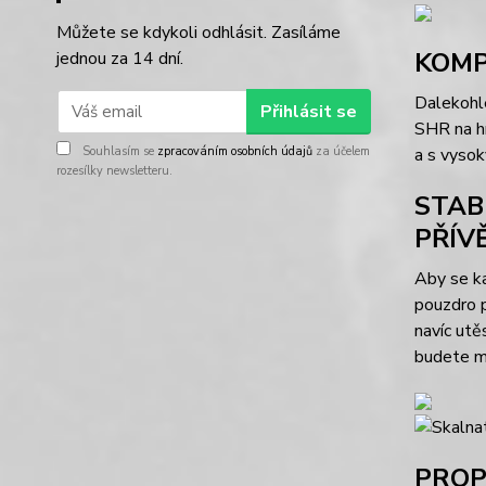
Můžete se kdykoli odhlásit. Zasíláme
KOM
jednou za 14 dní.
Dalekoh
Přihlásit se
SHR na hr
Souhlasím se
zpracováním osobních údajů
za účelem
a s vyso
rozesílky newsletteru.
STAB
PŘÍV
Aby se k
pouzdro p
navíc ut
budete m
PROP