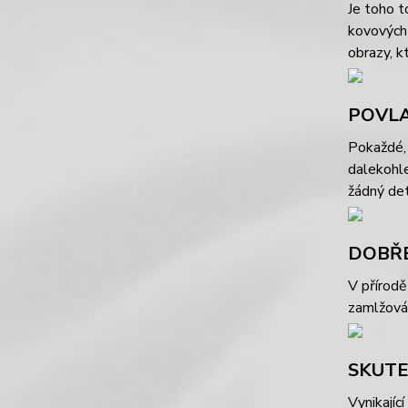
Je toho t
kovových 
obrazy, kt
POVLA
Pokaždé, 
dalekohle
žádný det
DOBŘ
V přírodě
zamlžován
SKUTE
Vynikajíc