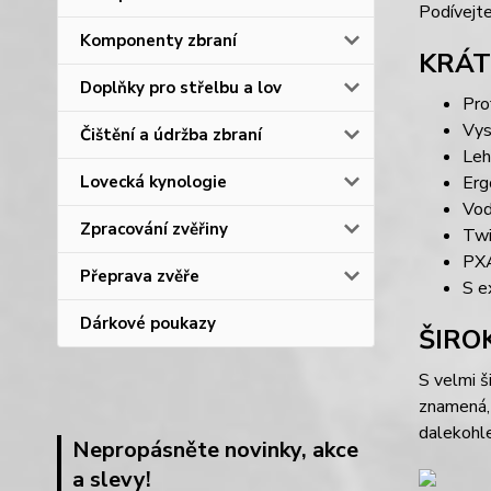
Podívejte
Komponenty zbraní
KRÁT
Doplňky pro střelbu a lov
Pro
Vys
Čištění a údržba zbraní
Leh
Lovecká kynologie
Erg
Vod
Zpracování zvěřiny
Twi
PXA
Přeprava zvěře
S e
Dárkové poukazy
ŠIRO
S velmi 
znamená, 
dalekoh
Nepropásněte novinky, akce
a slevy!