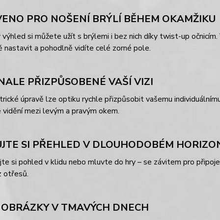
ENO PRO NOŠENÍ BRÝLÍ BĚHEM OKAMŽIKU
výhled si můžete užít s brýlemi i bez nich díky twist-up očnicím
 nastavit a pohodlně vidíte celé zorné pole.
ALE PŘIZPŮSOBENÉ VAŠÍ VIZI
trické úpravě lze optiku rychle přizpůsobit vašemu individuáln
e vidění mezi levým a pravým okem.
JTE SI PŘEHLED V DLOUHODOBÉM HORIZO
te si pohled v klidu nebo mluvte do hry – se závitem pro připojen
 otřesů.
 OBRÁZKY V TMAVÝCH DNECH