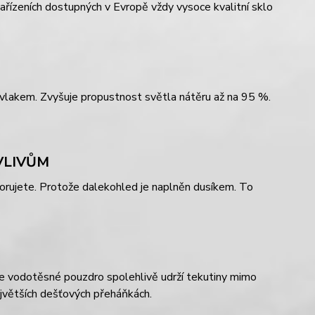
ízeních dostupných v Evropě vždy vysoce kvalitní sklo
lakem. Zvyšuje propustnost světla nátěru až na 95 %.
VLIVŮM
ozorujete. Protože dalekohled je naplněn dusíkem. To
ože vodotěsné pouzdro spolehlivě udrží tekutiny mimo
ejvětších dešťových přeháňkách.