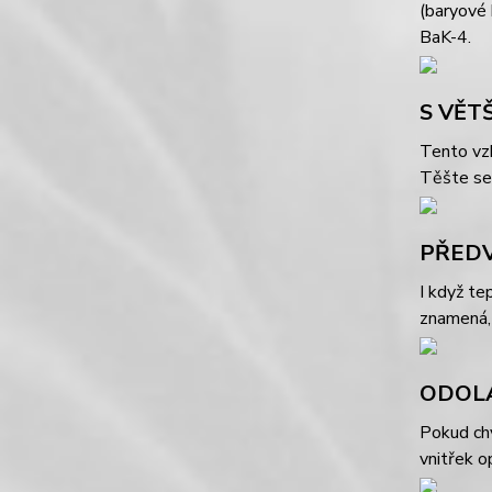
(baryové 
BaK-4.
S VĚT
Tento vz
Těšte se 
PŘEDV
I když te
znamená, 
ODOLÁ
Pokud chv
vnitřek o