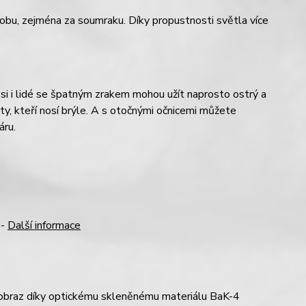
dobu, zejména za soumraku. Díky propustnosti světla více
si i lidé se špatným zrakem mohou užít naprosto ostrý a
o ty, kteří nosí brýle. A s otočnými očnicemi můžete
áru.
 -
Další informace
ší obraz díky optickému skleněnému materiálu BaK-4