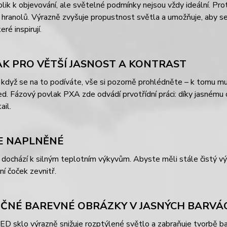
olik k objevování, ale světelné podmínky nejsou vždy ideální. P
hranolů. Výrazně zvyšuje propustnost světla a umožňuje, aby se
eré inspirují.
K PRO VĚTŠÍ JASNOST A KONTRAST
když se na to podíváte, vše si pozorně prohlédněte – k tomu mus
d. Fázový povlak PXA zde odvádí prvotřídní práci: díky jasnému
ail.
E NAPLNĚNÉ
 dochází k silným teplotním výkyvům. Abyste měli stále čistý vý
í čoček zevnitř.
ČNÉ BAREVNÉ OBRÁZKY V JASNÝCH BARVÁ
í ED sklo výrazně snižuje rozptýlené světlo a zabraňuje tvorbě b