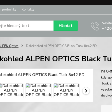
í podmínky
Kontakty
Nevíte
Hledat
+420
LPEN Optics
Dalekohled ALPEN OPTICS Black Tusk 8x42 ED
kohled ALPEN OPTICS Black Tu
INFORM
kdy sp
Tusk z
vysoké
divokou