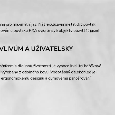
mi pro maximální jas. Náš exkluzivní metalický povlak
fázovému povlaku PXA uvidíte své objekty obzvlášť jasně
VLIVŮM A UŽIVATELSKY
čníkem s dlouhou životností, je vysoce kvalitní hořčíkové
sou vyrobeny z odolného kovu. Vodotěsný dalekohled je
íky ergonomickému designu a gumovému pancéřování