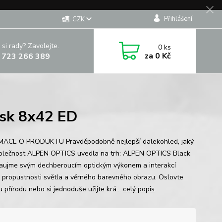
Přihlášení
CZK
 si rady? Zavolejte.
0
ks
za
0 Kč
 723 266 389
sk 8x42 ED
ACE O PRODUKTU Pravděpodobně nejlepší dalekohled, jaký
olečnost ALPEN OPTICS uvedla na trh: ALPEN OPTICS Black
aujme svým dechberoucím optickým výkonem a interakcí
 propustnosti světla a věrného barevného obrazu. Oslovte
 přírodu nebo si jednoduše užijte krá...
celý popis