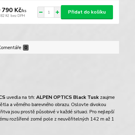
 790 Kč
/
ks
Přidat do košíku
182 Kč
bez DPH
Komentáře
0
CS
uvedla na trh:
ALPEN OPTICS Black Tusk
zaujme
ětla a věrného barevného obrazu. Oslovte divokou
břitva jsou prostě působivé v každé situaci. Pro nejlepší
ému rozšířené zorné pole z neuvěřitelných 142 m až 1