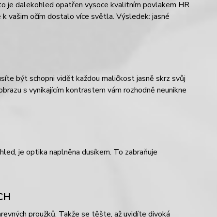
roto je dalekohled opatřen vysoce kvalitním povlakem HR
 k vašim očím dostalo více světla. Výsledek: jasné
íte být schopni vidět každou maličkost jasně skrz svůj
 obrazu s vynikajícím kontrastem vám rozhodně neunikne
hled, je optika naplněna dusíkem. To zabraňuje
CH
arevných proužků. Takže se těšte, až uvidíte divoká