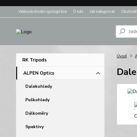
Velkoobchodní spolupráce
O nás
Jak nakupovat
Obchodn
Úvod
A
RK Tripods
Dale
ALPEN Optics
Dalekohledy
Puškohledy
Dálkoměry
Spektivy