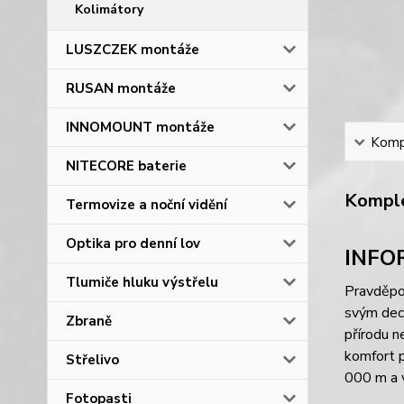
Kolimátory
LUSZCZEK montáže
RUSAN montáže
INNOMOUNT montáže
Kompl
NITECORE baterie
Komple
Termovize a noční vidění
Optika pro denní lov
INFO
Tlumiče hluku výstřelu
Pravděpo
svým dec
Zbraně
přírodu n
komfort 
Střelivo
000 m a v
Fotopasti