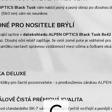
OPTICS Black Tusk
vám nabízí jasný a jasný obraz po dlouhou 
 (560 nm) vám nic neunikne.
NÉ PRO NOSITELE BRÝLÍ
ající optice v
dalekohledu ALPEN OPTICS Black Tusk 8x42
az. Dlouhý oční reliéf zajišťuje, že celé zorné pole je viditelné pr
amžiku nastavit správnou vzdálenost mezi očima a čočkami okul
A DELUXE
hlídky pro časté pozorovatele - s prodlouženou zárukou ALPEN
ÁLOVĚ ČISTÁ PRÉMIOVÁ KVALITA
 od standardního BK-7 vám optika nabízí ještě ostřejší a jasněj