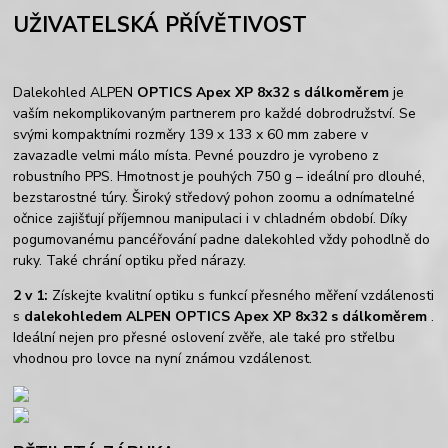
UŽIVATELSKÁ PŘÍVĚTIVOST
Dalekohled ALPEN
OPTICS Apex XP 8x32 s dálkoměrem
je
vaším nekomplikovaným partnerem pro každé dobrodružství. Se
svými kompaktními rozměry 139 x 133 x 60 mm zabere v
zavazadle velmi málo místa. Pevné pouzdro je vyrobeno z
robustního PPS. Hmotnost je pouhých 750 g – ideální pro dlouhé,
bezstarostné túry. Široký středový pohon zoomu a odnímatelné
očnice zajišťují příjemnou manipulaci i v chladném období. Díky
pogumovanému pancéřování padne dalekohled vždy pohodlně do
ruky. Také chrání optiku před nárazy.
2 v 1:
Získejte kvalitní optiku s funkcí přesného měření vzdálenosti
s
dalekohledem ALPEN OPTICS Apex XP 8x32 s dálkoměrem
.
Ideální nejen pro přesné oslovení zvěře, ale také pro střelbu
vhodnou pro lovce na nyní známou vzdálenost.