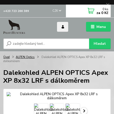
0
ks
CZK
+420 723 266 389
za
0 Kč
Menu
Hledat
Úvod
ALPEN Optics
Dalekohled ALPEN OPTICS Apex XP 8x32 LRF s
dálkoměrem
Dalekohled ALPEN OPTICS Apex
XP 8x32 LRF s dálkoměrem