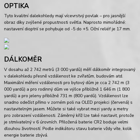
OPTIKA
Tyto kvalitní dalekohledy mají vícevrstvý povlak – pro jasnější
obraz díky zvýšené propustnosti světla. Naprosto mimořádné:
nastavení dioptrií se pohybuje od -5 do +5. Oční reliéf je 17 mm.
DÁLKOMĚR
V dosahu až 2 742 metrů (3 000 yardů) měří dálkoměr integrovaný
v dalekohledu přesně vzdálenost ke zvířatům, budovám atd.
Maximální měření vzdálenosti pro bytový dům je cca 2 742 m (3
000 yardů) a pro rodinný dům ve výšce přibližně 1 646 m (1 800
yardů) a pro jeleny přibližně 731 m (800 yardů). Vzdálenost lze
snadno odečíst přímo v zorném poli na OLED projekci (červená) s
nastavitelným jasem. Můžete si také vybrat mezi yardy a metry
pro zobrazení vzdálenosti. Záměrný kříž lze také nastavit, protože
je stmívatelný v 6 úrovních. Přiložená baterie CR2 boduje velmi
dlouhou životností. Podle indikátoru stavu baterie vždy víte, kolik
energie baterie zbývá.