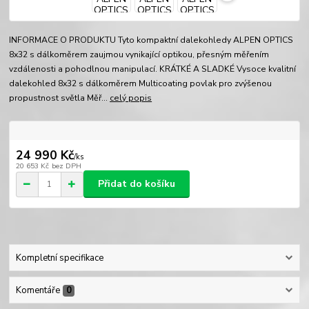
INFORMACE O PRODUKTU Tyto kompaktní dalekohledy ALPEN OPTICS
8x32 s dálkoměrem zaujmou vynikající optikou, přesným měřením
vzdálenosti a pohodlnou manipulací. KRÁTKÉ A SLADKÉ Vysoce kvalitní
dalekohled 8x32 s dálkoměrem Multicoating povlak pro zvýšenou
propustnost světla Měř...
celý popis
24 990 Kč
/
ks
20 653 Kč
bez DPH
Přidat do košíku
Kompletní specifikace
Komentáře
0