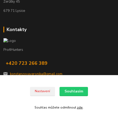
Žerůtky 45
679 71 Lysice
Kontakty
ProfiHunters
+420 723 266 389
konstanzovaveronika@gmail.com
Souhlasím
Nastavení
Souhlas můžete odmítnout
zde
.
Vytvořeno na
Eshop-rychle.cz