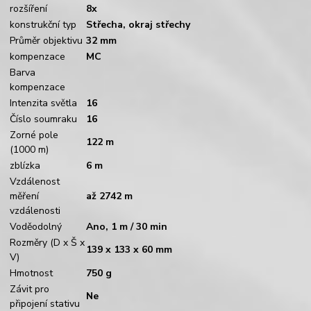
rozšíření
8x
konstrukční typ
Střecha, okraj střechy
Průměr objektivu
32 mm
kompenzace
MC
Barva
kompenzace
Intenzita světla
16
Číslo soumraku
16
Zorné pole
122 m
(1000 m)
zblízka
6 m
Vzdálenost
měření
až 2742 m
vzdálenosti
Voděodolný
Ano, 1 m / 30 min
Rozměry (D x Š x
139 x 133 x 60 mm
V)
Hmotnost
750 g
Závit pro
Ne
připojení stativu