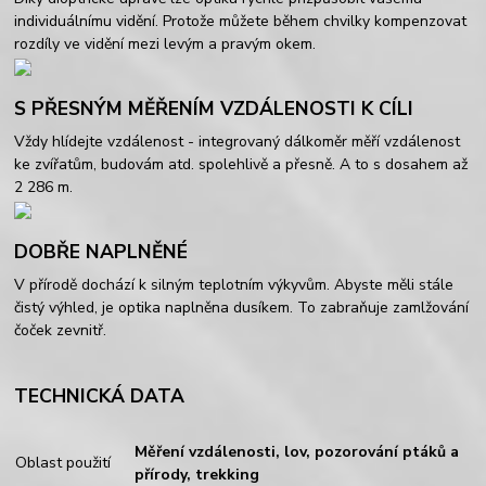
individuálnímu vidění. Protože můžete během chvilky kompenzovat
rozdíly ve vidění mezi levým a pravým okem.
S PŘESNÝM MĚŘENÍM VZDÁLENOSTI K CÍLI
Vždy hlídejte vzdálenost - integrovaný dálkoměr měří vzdálenost
ke zvířatům, budovám atd. spolehlivě a přesně. A to s dosahem až
2 286 m.
DOBŘE NAPLNĚNÉ
V přírodě dochází k silným teplotním výkyvům. Abyste měli stále
čistý výhled, je optika naplněna dusíkem. To zabraňuje zamlžování
čoček zevnitř.
TECHNICKÁ DATA
Měření vzdálenosti, lov, pozorování ptáků a
Oblast použití
přírody, trekking