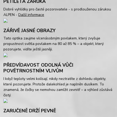
PĚTILETÁ ZÁRUKA
Dobré vyhlídky pro časté pozorovatele - s prodlouženou zárukou
ALPEN -
Další informace
ZÁŘIVĚ JASNÉ OBRAZY
Tato optika zaujme vícenásobným povlakem, který zvyšuje
propustnost světla povlakem na 80 až 85 % – a objekt, který
pozorujete, vidíte ještě jasněji.
PŘEDVÍDAVOST ODOLNÁ VŮČI
POVĚTRNOSTNÍM VLIVŮM
I když teploty velmi kolísají, nikdy neztratíte z dohledu objekty,
které pozorujete. Protože dalekohled je naplněn dusíkem. To
znamená, že čočky se nemohou zamlžit zevnitř – a výhled zůstává
čistý.
ZARUČENĚ DRŽÍ PEVNĚ