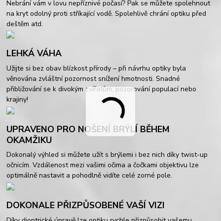
Nebrání vám v lovu nepříznivé počasí? Pak se můžete spolehnout
na kryt odolný proti stříkající vodě. Spolehlivě chrání optiku před
deštěm atd.
LEHKÁ VÁHA
Užijte si bez obav blízkost přírody – při návrhu optiky byla
věnována zvláštní pozornost snížení hmotnosti. Snadné
přibližování se k divokým zvířatům, pozorování populací nebo
krajiny!
UPRAVENO PRO NOŠENÍ BRÝLÍ BĚHEM
OKAMŽIKU
Dokonalý výhled si můžete užít s brýlemi i bez nich díky twist-up
očnicím. Vzdálenost mezi vašimi očima a čočkami objektivu lze
optimálně nastavit a pohodlně vidíte celé zorné pole.
DOKONALE PŘIZPŮSOBENÉ VAŠÍ VIZI
Díky dioptrické úpravě lze optiku rychle přizpůsobit vašemu