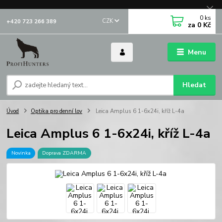
0
ks
CZK
+420 723 266 389
za
0 Kč
Menu
Hledat
Úvod
Optika pro denní lov
Leica Amplus 6 1-6x24i, kříž L-4a
Leica Amplus 6 1-6x24i, kříž L-4a
Novinka
Doprava ZDARMA