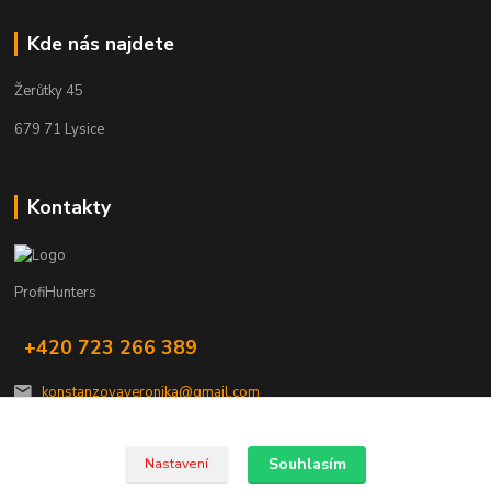
Kde nás najdete
Žerůtky 45
679 71 Lysice
Kontakty
ProfiHunters
+420 723 266 389
konstanzovaveronika@gmail.com
Souhlasím
Nastavení