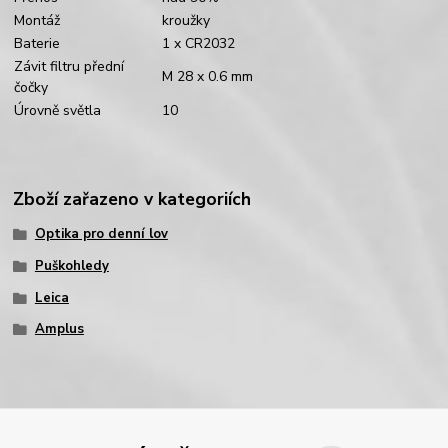
Montáž
kroužky
Baterie
1 x CR2032
Závit filtru přední
M 28 x 0.6 mm
čočky
Úrovně světla
10
Zboží zařazeno v kategoriích
Optika pro denní lov
Puškohledy
Leica
Amplus