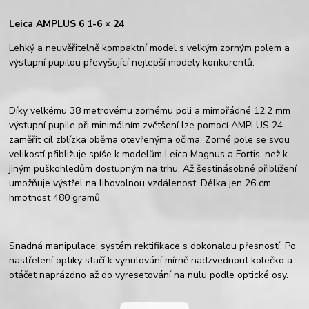
Leica AMPLUS 6 1-6 × 24
Lehký a neuvěřitelně kompaktní model s velkým zorným polem a
výstupní pupilou převyšující nejlepší modely konkurentů.
Díky velk
é
mu 38 metrov
é
mu zorn
é
mu poli a mimořádn
é
12,2 mm
v
ýstupní pupile při minimálním zvětšení lze pomocí AMPLUS 24
zaměř
it c
íl zblízka oběma otevřenýma očima. Zorn
é
pole se
svou
velikostí př
ibli
žuje spíše k modelů
m Leica Magnus a Fortis
, než k
jiným puškohledům dostupným na trhu. Až šestinásobn
é
př
ibl
ížení
umožňuje výstřel na libovolnou vzdálenost. D
é
lka jen 26 cm,
hmotnost 480 gramů.
Snadná manipulace: syst
é
m rektifikace s dokonalou přesností. Po
nastřelení optiky stačí k vynulování mírně nadzvednout kolečko a
otáčet naprázdno až
do
vyresetování na nulu podle optick
é
osy.