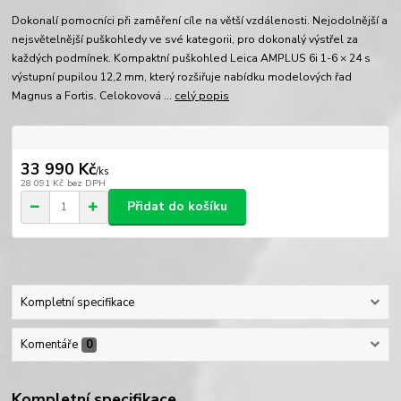
Dokonalí pomocníci při zaměření cíle na větší vzdálenosti. Nejodolnější a
nejsvětelnější puškohledy ve své kategorii, pro dokonalý výstřel za
každých podmínek. Kompaktní puškohled Leica AMPLUS 6i 1-6 × 24 s
výstupní pupilou 12,2 mm, který rozšiřuje nabídku modelových řad
Magnus a Fortis. Celokovová ...
celý popis
33 990 Kč
/
ks
28 091 Kč
bez DPH
Přidat do košíku
Kompletní specifikace
Komentáře
0
Kompletní specifikace