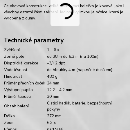
Celokovová konstrukce: velk
é
zvětšovací kolečko je kovov
é
, jako i
všechny ostatní části zařízení. Jedinou výjimkou je očnice, která je
vyrobena z gumy.
Technické parametry
Zvětšení
1 – 6 x
Zorné pole
od 38 m do 6.3 m (na 100m)
Dioptrická korekce
–3/+2 dpt
Vodotěsnost
do hloubky 4 m (naplněné dusíkem)
Hmotnost
480 g
Průměr předních čoček
24 mm
Výstupní pupila
12,2 – 4,2 mm
Průměr tubusu
30 mm
Čistící hadřík, baterie, bezpečnostní
Obsah balení
pokyny
Délka
272 mm
Zoom
6.3 x
Přenos
nad 90%