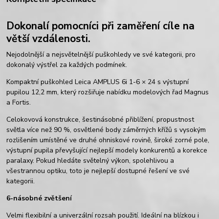
Dokonalí pomocníci při zaměření cíle na
větší vzdálenosti.
Nejodolnější a nejsvětelnější puškohledy ve své kategorii, pro
dokonalý výstřel za každých podmínek.
Kompaktní puškohled Leica AMPLUS 6i 1-6 × 24 s výstupní
pupilou 12,2 mm, který rozšiřuje nabídku modelových řad Magnus
a Fortis.
Celokovová konstrukce, šestinásobné přiblížení, propustnost
světla více než 90 %, osvětlené body záměrných křížů s vysokým
rozlišením umístěné ve druhé ohniskové rovině, široké zorné pole,
výstupní pupila převyšující nejlepší modely konkurentů a korekce
paralaxy. Pokud hledáte světelný výkon, spolehlivou a
všestrannou optiku, toto je nejlepší dostupné řešení ve své
kategorii.
6-násobné zvětšení
Velmi flexibilní a univerzální rozsah použití. Ideální na blízkou i